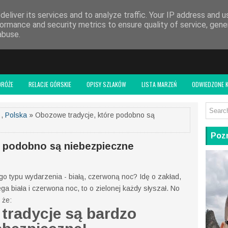
 BLOGU
eliver its services and to analyze traffic. Your IP address and 
ormance and security metrics to ensure quality of service, gen
abuse.
DRÓŻE
RELACJE GÓRSKIE
OPISY SZLAKÓW
LISTA MARZEŃ
ODWIEDZONE K
,
Polska
» Obozowe tradycje, które podobno są
Pozn
e podobno są niebezpieczne
ego typu wydarzenia - białą, czerwoną noc? Idę o zakład,
ega biała i czerwona noc, to o zielonej każdy słyszał. No
 że:
tradycje są bardzo