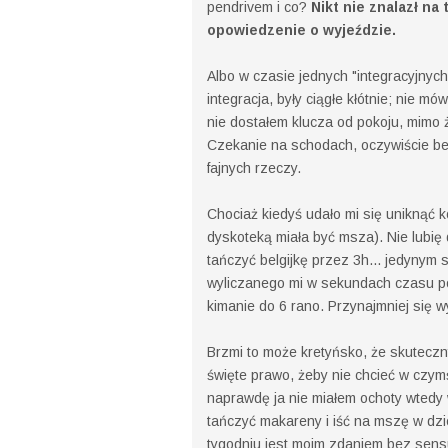
pendrivem i co?
Nikt nie znalazł na
opowiedzenie o wyjeździe.
Albo w czasie jednych "integracyjnych
integracja, były ciągłe kłótnie; nie m
nie dostałem klucza od pokoju, mimo ż
Czekanie na schodach, oczywiście be
fajnych rzeczy.
Chociaż kiedyś udało mi się uniknąć ko
dyskoteką miała być msza). Nie lubię
tańczyć belgijkę przez 3h... jedynym 
wyliczanego mi w sekundach czasu pod
kimanie do 6 rano. Przynajmniej się w
Brzmi to może kretyńsko, że skuteczn
święte prawo, żeby nie chcieć w czymś
naprawdę ja nie miałem ochoty wtedy
tańczyć makareny i iść na mszę w d
tygodniu jest moim zdaniem bez sensu