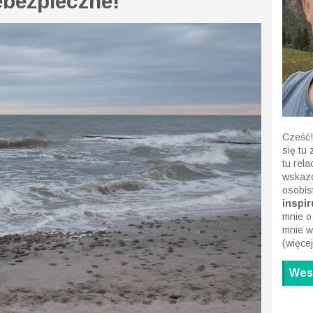
ebezpieczne!
Cześć!
się tu
tu rel
wskazó
osobis
inspiru
mnie o
mnie w
(
więcej
Wesp