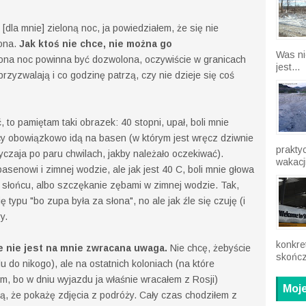
 [dla mnie] zieloną noc, ja powiedziałem, że się nie
iona.
Jak ktoś nie chce, nie można go
Was ni
ona noc powinna być dozwolona, oczywiście w granicach
jest...
rzyzwalają i co godzinę patrzą, czy nie dzieje się coś
to pamiętam taki obrazek: 40 stopni, upał, boli mnie
cy obowiązkowo idą na basen (w którym jest wręcz dziwnie
prakty
yczaja po paru chwilach, jakby należało oczekiwać).
wakacji
asenowi i zimnej wodzie, ale jak jest 40 C, boli mnie głowa
 słońcu, albo szczękanie zębami w zimnej wodzie. Tak,
ę typu "bo zupa była za słona", no ale jak źle się czuję (i
y.
konkre
e nie jest na mnie zwracana uwaga.
Nie chcę, żebyście
skończ
lu do nikogo), ale na ostatnich koloniach (na które
, bo w dniu wyjazdu ja właśnie wracałem z Rosji)
Moje
ą, że pokażę zdjęcia z podróży. Cały czas chodziłem z