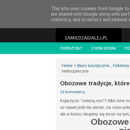
POLITYKA PRYWATNOŚCI
WSPÓŁPRACA
O
This site uses cookies from Google to d
are shared with Google along with perf
statistics, and to detect and address 
PIERWSZY RAZ?
STRONA GŁÓWNA
PO
Home
»
Biuro turystyczne
,
Felietony
niebezpieczne
Obozowe tradycje, któr
19 komentarzy
Kojarzycie "zieloną noc"? Albo inne t
że nawet jeśli nie wiecie, na czym pol
ale w końcu skupimy się teraz na tym,
Obozowe 