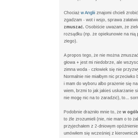
Chociaż
w Anglii
znajomi chcieli zrobić
zgadzam - wot i wsjo, sprawa załatw
zmuszać.
Osobiście uważam, że ziel
rozsądku (np. że opiekunowie na nią p
złego).
A propos tego, że nie można zmuszać, 
głowa + jest mi niedobrze, ale wszys
zimna woda - człowiek się nie przyzw
Normalnie nie miałbym nic przeciwko b
i mam do wyboru albo prażenie się na
wiem, brzmi to jak jakieś uskarżanie si
nie mogę nic na to zaradzić), to... sorr
Podobnie drażniło mnie to, że
w ogól
to źle zrozumieli (nie, nie mam o to ża
przyjechałem z 2-dniowym opóźnieniem
umówiłem się wcześniej z kierowniczk