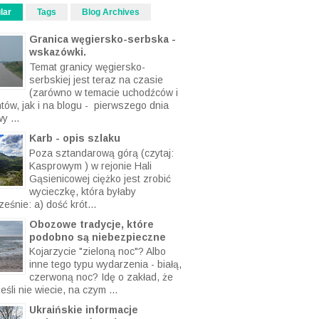
lar
Tags
Blog Archives
Granica węgiersko-serbska -
wskazówki.
Temat granicy węgiersko-
serbskiej jest teraz na czasie
(zarówno w temacie uchodźców i
ntów, jak i na blogu - pierwszego dnia
y ...
Karb - opis szlaku
Poza sztandarową górą (czytaj:
Kasprowym ) w rejonie Hali
Gąsienicowej ciężko jest zrobić
wycieczkę, która byłaby
eśnie: a) dość krót...
Obozowe tradycje, które
podobno są niebezpieczne
Kojarzycie "zieloną noc"? Albo
inne tego typu wydarzenia - białą,
czerwoną noc? Idę o zakład, że
eśli nie wiecie, na czym ...
Ukraińskie informacje