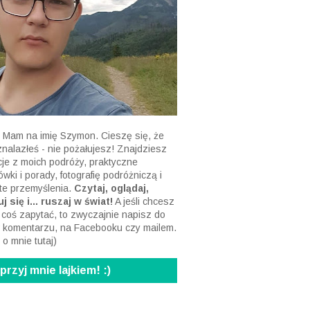
 Mam na imię Szymon. Cieszę się, że
 znalazłeś - nie pożałujesz! Znajdziesz
acje z moich podróży, praktyczne
wki i porady, fotografię podróżniczą i
te przemyślenia.
Czytaj, oglądaj,
j się i... ruszaj w świat!
A jeśli chcesz
 coś zapytać, to zwyczajnie napisz do
 komentarzu, na Facebooku czy mailem.
 o mnie tutaj
)
rzyj mnie lajkiem! :)