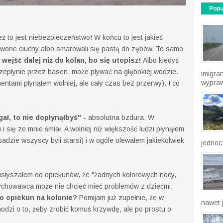
Popu
eż to jest niebezpieczeństwo! W końcu to jest jakieś
rwone ciuchy albo smarowali się pastą do zębów. To samo
 wejść dalej niż do kolan, bo się utopisz!
Albo kiedyś
rzepłynie przez basen, może pływać na głębokiej wodzie.
imigra
wypraw
ntami płynąłem wolniej, ale cały czas bez przerwy). I co
ał, to nie dopłynąłbyś" -
absolutna bzdura. W
i się ze mnie śmiał. A wolniej niż większość ludzi płynąłem
sadzie wszyscy byli starsi) i w ogóle olewałem jakiekolwiek
jednocz
 usłyszałem od opiekunów, że "żadnych kolorowych nocy,
ychowawca może nie chcieć mieć problemów z dziećmi,
ko opiekun na kolonie?
Pomijam już zupełnie, że w
nawet j
odzi o to, żeby zrobić komuś krzywdę, ale po prostu o