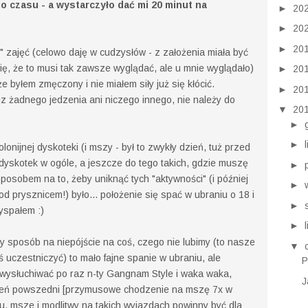
 to czasu - a wystarczyło dać mi 20 minut na
►
20
►
20
►
20
" zajęć (celowo daję w cudzysłów - z założenia miała być
ówię, że to musi tak zawsze wyglądać, ale u mnie wyglądało)
►
20
e byłem zmęczony i nie miałem siły już się kłócić.
►
20
z żadnego jedzenia ani niczego innego, nie należy do
▼
20
►
►
lonijnej dyskoteki (i mszy - był to zwykły dzień, tuż przed
 dyskotek w ogóle, a jeszcze do tego takich, gdzie muszę
►
sposobem na to, żeby uniknąć tych "aktywności" (i później
►
 prysznicem!) było... położenie się spać w ubraniu o 18 i
►
yspałem :)
►
y sposób na niepójście na coś, czego nie lubimy (to nasze
▼
 uczestniczyć) to mało fajne spanie w ubraniu, ale
P
 wysłuchiwać po raz n-ty Gangnam Style i waka waka,
J
zień powszedni [przymusowe chodzenie na mszę 7x w
, msze i modlitwy na takich wyjazdach powinny być dla