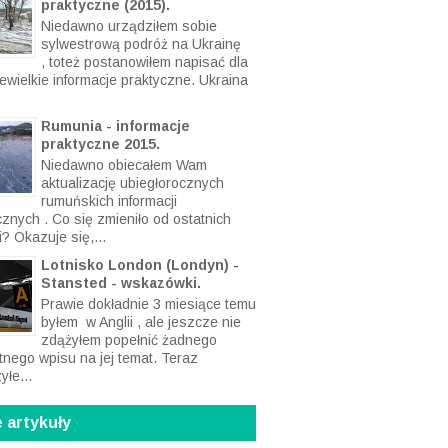
praktyczne (2015).
Niedawno urządziłem sobie
sylwestrową podróż na Ukrainę
, toteż postanowiłem napisać dla
ewielkie informacje praktyczne. Ukraina
Rumunia - informacje
praktyczne 2015.
Niedawno obiecałem Wam
aktualizację ubiegłorocznych
rumuńskich informacji
cznych . Co się zmieniło od ostatnich
? Okazuje się,...
Lotnisko London (Londyn) -
Stansted - wskazówki.
Prawie dokładnie 3 miesiące temu
byłem w Anglii , ale jeszcze nie
zdążyłem popełnić żadnego
tnego wpisu na jej temat. Teraz
yłe...
 artykuły