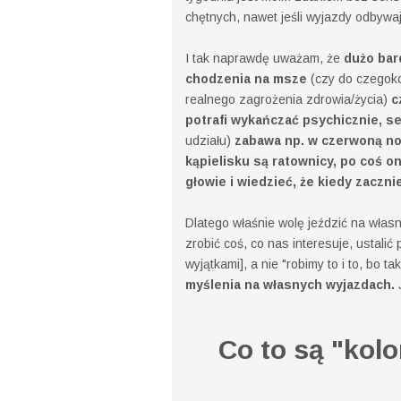
chętnych, nawet jeśli wyjazdy odbywa
I tak naprawdę uważam, że
dużo bar
chodzenia na msze
(czy do czegoko
realnego zagrożenia zdrowia/życia)
cz
potrafi wykańczać psychicznie, s
udziału)
zabawa np. w czerwoną noc
kąpielisku są ratownicy, po coś o
głowie i wiedzieć, że kiedy zacznie
Dlatego właśnie wolę jeździć na wła
zrobić coś, co nas interesuje, ustali
wyjątkami], a nie "robimy to i to, bo ta
myślenia na własnych wyjazdach.
J
Co to są "kol