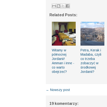
Related Posts:
Witamy w
Petra, Kerak i
północnej
Madaba, czyli
Jordanii!
co trzeba
Amman i inne -
zobaczyć w
co warto
środkowej
obejrzeć?
Jordanii?
← Nowszy post
19 komentarzy: