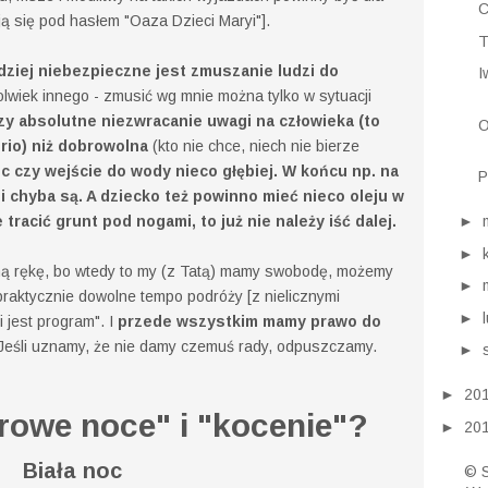
C
ją się pod hasłem "Oaza Dzieci Maryi"].
T
dziej niebezpieczne jest zmuszanie ludzi do
I
lwiek innego - zmusić wg mnie można tylko w sytuacji
y absolutne niezwracanie uwagi na człowieka (to
O
erio) niż dobrowolna
(kto nie chce, niech nie bierze
 czy wejście do wody nieco głębiej. W końcu np. na
P
ni chyba są. A dziecko też powinno mieć nieco oleju w
 tracić grunt pod nogami, to już nie należy iść dalej.
►
►
sną rękę, bo wtedy to my (z Tatą) mamy swobodę, możemy
►
ć praktycznie dowolne tempo podróży [z nielicznymi
►
ki jest program". I
przede wszystkim mamy prawo do
eśli uznamy, że nie damy czemuś rady, odpuszczamy.
►
►
20
orowe noce" i "kocenie"?
►
20
Biała noc
© S