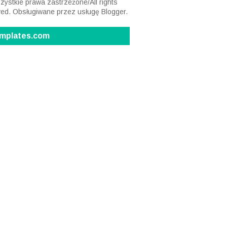
ystkie prawa zastrzeżone/All rights
ved. Obsługiwane przez usługę
Blogger
.
mplates.com