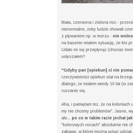
Biała, czerwona i zielona noc - przeci
nienormalne, żeby ludzie chowali cze
z pływaniem np. w morzu -
nie wolno
na basenie miałem sytuację, że kto p
Udało mi się przepłynąć (chociaż mome
usłyszałem?
"Gdyby pan [opiekun] ci nie pomag
rzeczywistości opiekun stał na brzegu 
dlatego, że miałem wtedy 10 lat (w za
ruszanie się.
Aha, i pamiętam też, że na koloniach
my nie chcemy problemów". Jasne, w
ale...
po co w takim razie jechał ja
"kolorowych nocach" absolutnie nie ch
zabawę, w której można wziąć udział.