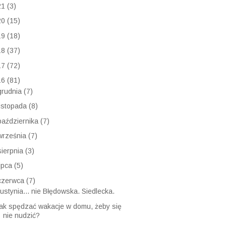
21
(3)
20
(15)
19
(18)
18
(37)
17
(72)
16
(81)
grudnia
(7)
listopada
(8)
października
(7)
września
(7)
sierpnia
(3)
lipca
(5)
czerwca
(7)
ustynia... nie Błędowska. Siedlecka.
ak spędzać wakacje w domu, żeby się
nie nudzić?