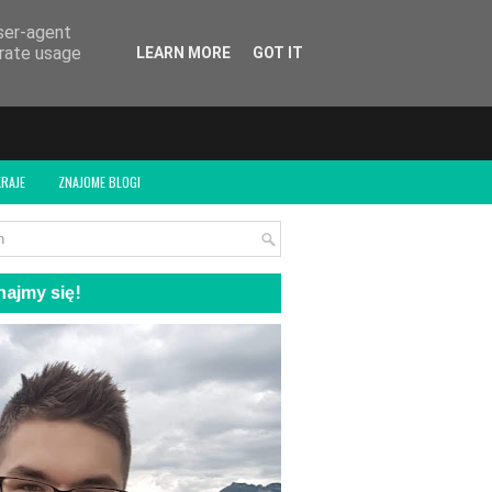
user-agent
erate usage
LEARN MORE
GOT IT
RAJE
ZNAJOME BLOGI
ajmy się!