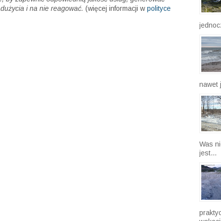
wypraw
cookie, których Google używa do świadczenia swoich usług i
wa użytkownika oraz dane dotyczące wydajności i
, by zapewnić odpowiednią jakość usług, generować
dużycia i na nie reagować.
(więcej informacji w
polityce
jednocz
nawet j
Was ni
jest...