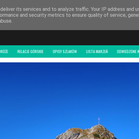
 BLOGU
eliver its services and to analyze traffic. Your IP address and 
ormance and security metrics to ensure quality of service, gen
abuse.
DRÓŻE
RELACJE GÓRSKIE
OPISY SZLAKÓW
LISTA MARZEŃ
ODWIEDZONE K