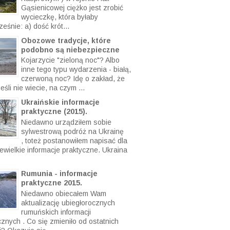
y ...
Karb - opis szlaku
Poza sztandarową górą (czytaj:
Kasprowym ) w rejonie Hali
Gąsienicowej ciężko jest zrobić
wycieczkę, która byłaby
eśnie: a) dość krót...
Obozowe tradycje, które
podobno są niebezpieczne
Kojarzycie "zieloną noc"? Albo
inne tego typu wydarzenia - białą,
czerwoną noc? Idę o zakład, że
eśli nie wiecie, na czym ...
Ukraińskie informacje
praktyczne (2015).
Niedawno urządziłem sobie
sylwestrową podróż na Ukrainę
, toteż postanowiłem napisać dla
ewielkie informacje praktyczne. Ukraina
Rumunia - informacje
praktyczne 2015.