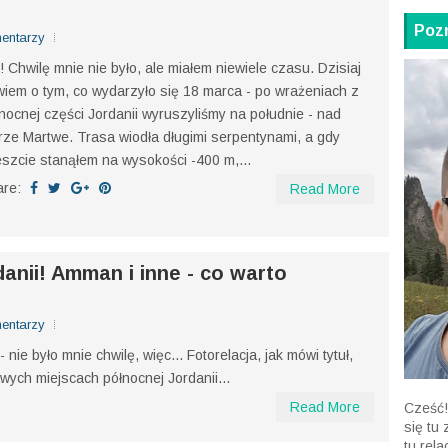
 kierunku Egiptu. Morze Martwe i
Pozn
entarzy
! Chwilę mnie nie było, ale miałem niewiele czasu. Dzisiaj
iem o tym, co wydarzyło się 18 marca - po wrażeniach z
nocnej części Jordanii wyruszyliśmy na południe - nad
ze Martwe. Trasa wiodła długimi serpentynami, a gdy
szcie stanąłem na wysokości -400 m,...
are:
Read More
anii! Amman i inne - co warto
entarzy
nie było mnie chwilę, więc... Fotorelacja, jak mówi tytuł,