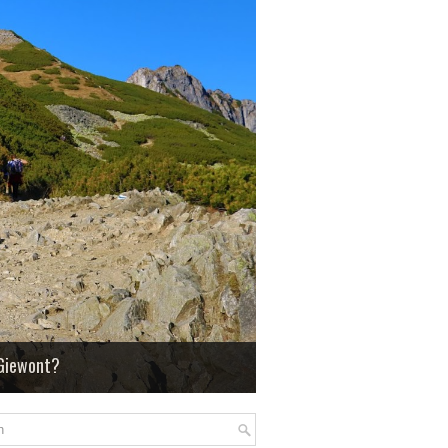
 Giewont?
ch to idealna droga na osiągnięcie