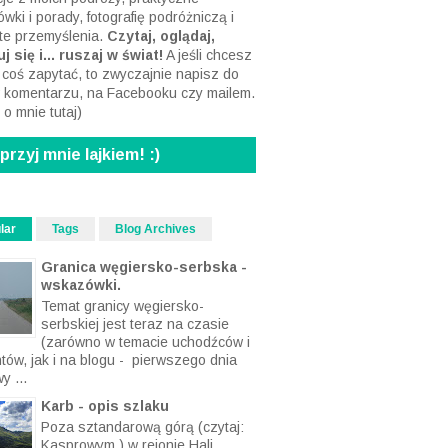
 Mam na imię Szymon. Cieszę się, że
 znalazłeś - nie pożałujesz! Znajdziesz
acje z moich podróży, praktyczne
wki i porady, fotografię podróżniczą i
te przemyślenia.
Czytaj, oglądaj,
j się i... ruszaj w świat!
A jeśli chcesz
 coś zapytać, to zwyczajnie napisz do
 komentarzu, na Facebooku czy mailem.
 o mnie tutaj
)
rzyj mnie lajkiem! :)
lar
Tags
Blog Archives
Granica węgiersko-serbska -
wskazówki.
Temat granicy węgiersko-
serbskiej jest teraz na czasie
(zarówno w temacie uchodźców i
ntów, jak i na blogu - pierwszego dnia