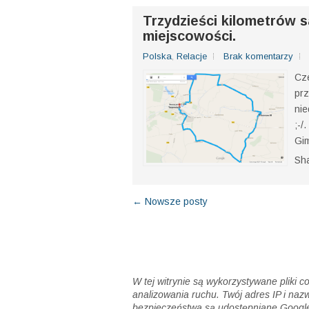
będzie o Ammanie i kilku innych, ciek
Share:
Trzydzieści kilometrów sa
miejscowości.
Polska
,
Relacje
Brak komentarzy
Cze
prz
nie
;-/
Gim
Sh
← Nowsze posty