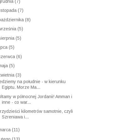
16
(81)
15
(78)
14
(75)
grudnia
(7)
listopada
(7)
października
(8)
września
(5)
sierpnia
(5)
lipca
(5)
czerwca
(6)
maja
(5)
kwietnia
(3)
edziemy na południe - w kierunku
Egiptu. Morze Ma...
itamy w północnej Jordanii! Amman i
inne - co war...
rzydzieści kilometrów samotnie, czyli