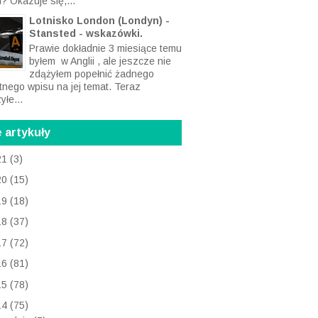
Niedawno obiecałem Wam
aktualizację ubiegłorocznych
rumuńskich informacji
cznych . Co się zmieniło od ostatnich
? Okazuje się,...
Lotnisko London (Londyn) -
Stansted - wskazówki.
Prawie dokładnie 3 miesiące temu
byłem w Anglii , ale jeszcze nie
zdążyłem popełnić żadnego
tnego wpisu na jej temat. Teraz
yłe...
 artykuły
21
(3)
20
(15)
19
(18)
18
(37)
17
(72)