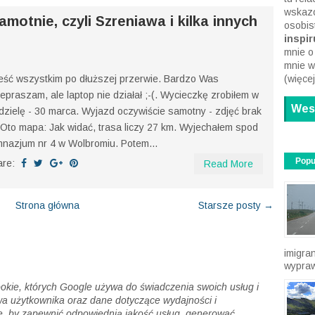
awych miejscach północnej Jordanii...
Read More
Cześć!
się tu
tu rel
wskazó
motnie, czyli Szreniawa i kilka innych
osobis
inspiru
mnie o
mnie w
ść wszystkim po dłuższej przerwie. Bardzo Was
(
więcej
epraszam, ale laptop nie działał ;-(. Wycieczkę zrobiłem w
Wesp
dzielę - 30 marca. Wyjazd oczywiście samotny - zdjęć brak
. Oto mapa: Jak widać, trasa liczy 27 km. Wyjechałem spod
nazjum nr 4 w Wolbromiu. Potem...
Popu
are:
Read More
Strona główna
Starsze posty →
imigra