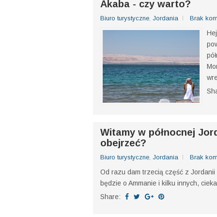
najwyższego szczytu Polski!
Jedziemy na południe - w
Akaba - czy warto?
Biuro turystyczne
,
Jordania
Brak kom
Hej
pow
pół
Mor
wre
Sh
Witamy w północnej Jord
obejrzeć?
Biuro turystyczne
,
Jordania
Brak kom
Od razu dam trzecią część z Jordanii - 