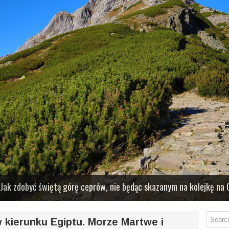
i Czerwone Wierchy
Jak zdobyć świętą górę ceprów, nie będąc skazanym na kolejkę na
l chmur nad Wołowcem i spółką
trony słowackiej
rostszą opcją, niż podejście od Morskiego Oka. Dla mniej doświadczony