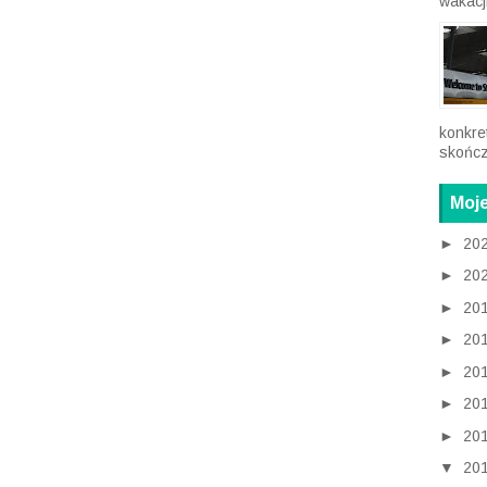
prakty
wakacji
konkre
skończ
Moje
►
20
►
20
►
20
►
20
►
20