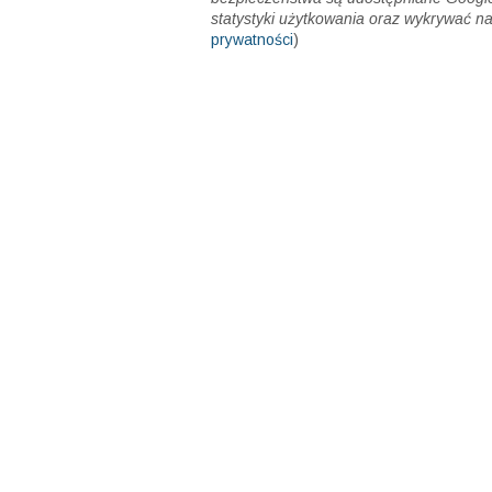
W tej witrynie są wykorzystywane pliki 
analizowania ruchu. Twój adres IP i naz
bezpieczeństwa są udostępniane Google
statystyki użytkowania oraz wykrywać na
prywatności
)