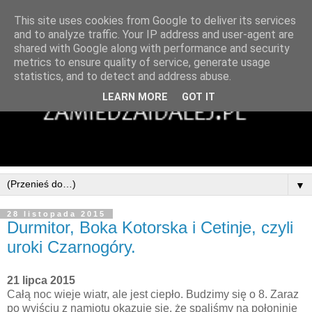
This site uses cookies from Google to deliver its services
and to analyze traffic. Your IP address and user-agent are
shared with Google along with performance and security
metrics to ensure quality of service, generate usage
statistics, and to detect and address abuse.
LEARN MORE
GOT IT
▼
28 listopada 2015
Durmitor, Boka Kotorska i Cetinje, czyli
uroki Czarnogóry.
21 lipca 2015
Całą noc wieje wiatr, ale jest ciepło. Budzimy się o 8. Zaraz
po wyjściu z namiotu okazuje się, że spaliśmy na połoninie