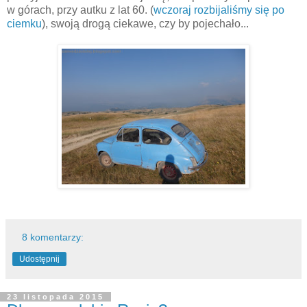
w górach, przy autku z lat 60. (
wczoraj rozbijaliśmy się po
ciemku
), swoją drogą ciekawe, czy by pojechało...
8 komentarzy:
Udostępnij
23 listopada 2015