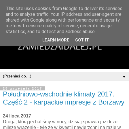
This site uses cookies from Google to deliver its services
and to analyze traffic. Your IP address and user-agent are
shared with Google along with performance and security
metrics to ensure quality of service, generate usage
statistics, and to detect and address abuse.
LEARN MORE
GOT IT
▼
28 września 2017
Południowo-wschodnie klimaty 2017.
Część 2 - karpackie impresje z Borżawy
24 lipca 2017
Droga, którą jechaliśmy w nocy, dzisiaj sprawia już dużo
milsze wrażenie - tyle że w kwestii nawierzchni na razie w