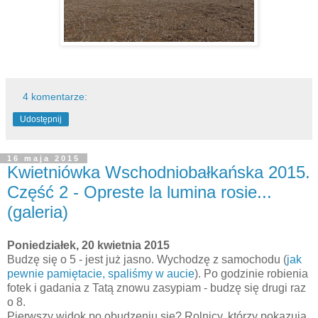
4 komentarze:
Udostępnij
16 maja 2015
Kwietniówka Wschodniobałkańska 2015.
Część 2 - Opreste la lumina rosie...
(galeria)
Poniedziałek, 20 kwietnia 2015
Budzę się o 5 - jest już jasno. Wychodzę z samochodu (
jak
pewnie pamiętacie, spaliśmy w aucie
). Po godzinie robienia
fotek i gadania z Tatą znowu zasypiam - budzę się drugi raz
o 8.
Pierwszy widok po obudzeniu się? Rolnicy, którzy pokazują