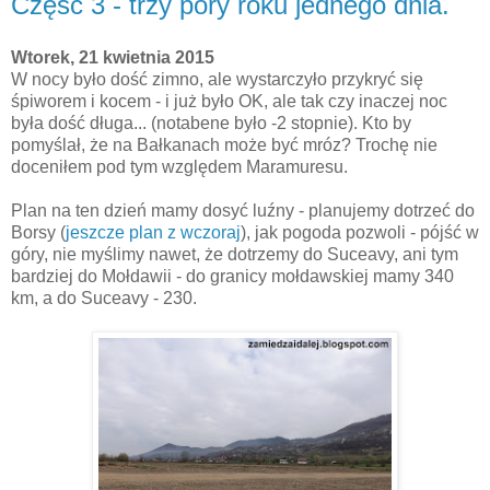
Część 3 - trzy pory roku jednego dnia.
Wtorek, 21 kwietnia 2015
W nocy było dość zimno, ale wystarczyło przykryć się
śpiworem i kocem - i już było OK, ale tak czy inaczej noc
była dość długa... (notabene było -2 stopnie). Kto by
pomyślał, że na Bałkanach może być mróz? Trochę nie
doceniłem pod tym względem Maramuresu.
Plan na ten dzień mamy dosyć luźny - planujemy dotrzeć do
Borsy (
jeszcze plan z wczoraj
), jak pogoda pozwoli - pójść w
góry, nie myślimy nawet, że dotrzemy do Suceavy, ani tym
bardziej do Mołdawii - do granicy mołdawskiej mamy 340
km, a do Suceavy - 230.