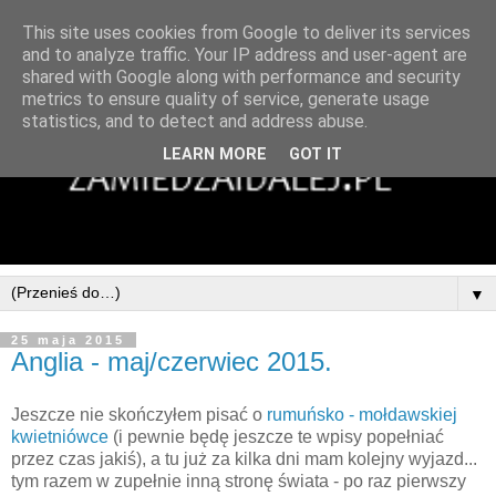
This site uses cookies from Google to deliver its services
and to analyze traffic. Your IP address and user-agent are
shared with Google along with performance and security
metrics to ensure quality of service, generate usage
statistics, and to detect and address abuse.
LEARN MORE
GOT IT
▼
25 maja 2015
Anglia - maj/czerwiec 2015.
Jeszcze nie skończyłem pisać o
rumuńsko - mołdawskiej
kwietniówce
(i pewnie będę jeszcze te wpisy popełniać
przez czas jakiś), a tu już za kilka dni mam kolejny wyjazd...
tym razem w zupełnie inną stronę świata - po raz pierwszy