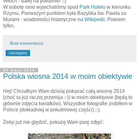
Włoch - dalej na południe! ;-)
W sobotę rano wyjechaliśmy spod
Park Hotelu
w kierunku
Rzymu. Pierwszym punktem była Bazylika św. Pawła za
Murami - wiadomości historyczne
na Wikipedii
. Powiem
tylko,
Brak komentarzy:
Udostępnij
26 maja 2014
Polska wiosna 2014 w moim obiektywie
Hej! Chciałbym Wam dzisiaj pokazać całą wiosnę 2014
(choć ta już raczej przemija :-)) w moim obiektywie (będą to
głównie zdjęcia kwiatków). Wszystkie fotografie zrobiłem w
Polsce (dokładniej w południowej części) ;-).
Żeby już nie ględzić, pokażę Wam parę zdjęć: