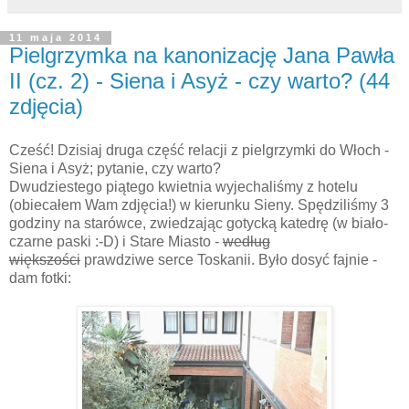
11 maja 2014
Pielgrzymka na kanonizację Jana Pawła
II (cz. 2) - Siena i Asyż - czy warto? (44
zdjęcia)
Cześć! Dzisiaj druga część relacji z pielgrzymki do Włoch -
Siena i Asyż; pytanie, czy warto?
Dwudziestego piątego kwietnia wyjechaliśmy z hotelu
(obiecałem Wam zdjęcia!) w kierunku Sieny. Spędziliśmy 3
godziny na starówce, zwiedzając gotycką katedrę (w biało-
czarne paski :-D) i Stare Miasto -
według
większości
prawdziwe serce Toskanii. Było dosyć fajnie -
dam fotki: