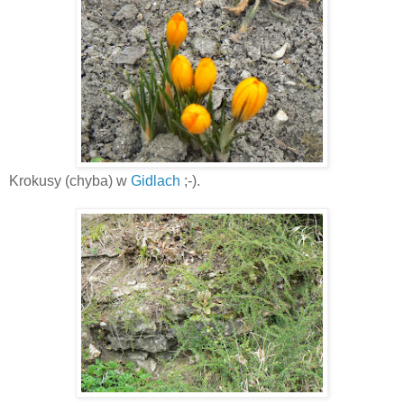
Krokusy (chyba) w
Gidlach
;-).