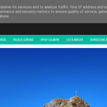
 BLOGU
eliver its services and to analyze traffic. Your IP address and 
ormance and security metrics to ensure quality of service, gen
abuse.
DRÓŻE
RELACJE GÓRSKIE
OPISY SZLAKÓW
LISTA MARZEŃ
ODWIEDZONE K