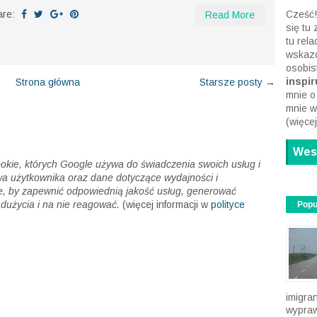
za tym idzie, łapaniem się do Korony Gór Polski. ...
are:
Cześć!
Read More
się tu
tu rel
wskazó
osobis
inspiru
Strona główna
Starsze posty →
mnie o
mnie w
(
więcej
Wesp
cookie, których Google używa do świadczenia swoich usług i
wa użytkownika oraz dane dotyczące wydajności i
, by zapewnić odpowiednią jakość usług, generować
dużycia i na nie reagować.
(więcej informacji w
polityce
Popu
imigra