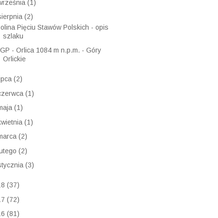
września
(1)
sierpnia
(2)
olina Pięciu Stawów Polskich - opis
szlaku
GP - Orlica 1084 m n.p.m. - Góry
Orlickie
lipca
(2)
czerwca
(1)
maja
(1)
kwietnia
(1)
marca
(2)
lutego
(2)
stycznia
(3)
18
(37)
17
(72)