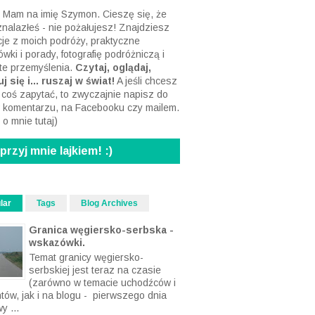
 Mam na imię Szymon. Cieszę się, że
 znalazłeś - nie pożałujesz! Znajdziesz
acje z moich podróży, praktyczne
wki i porady, fotografię podróżniczą i
te przemyślenia.
Czytaj, oglądaj,
j się i... ruszaj w świat!
A jeśli chcesz
 coś zapytać, to zwyczajnie napisz do
 komentarzu, na Facebooku czy mailem.
 o mnie tutaj
)
rzyj mnie lajkiem! :)
lar
Tags
Blog Archives
Granica węgiersko-serbska -
wskazówki.
Temat granicy węgiersko-
serbskiej jest teraz na czasie
(zarówno w temacie uchodźców i
ntów, jak i na blogu - pierwszego dnia