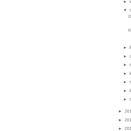
►
▼
D
K
►
►
►
►
►
►
►
►
20
►
20