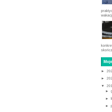
prakty
wakacji
konkre
skończ
Moje
►
20
►
20
▼
20
►
►
►