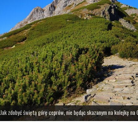
i Czerwone Wierchy
Jak zdobyć świętą górę ceprów, nie będąc skazanym na kolejkę na
l chmur nad Wołowcem i spółką
trony słowackiej
rostszą opcją, niż podejście od Morskiego Oka. Dla mniej doświadczony