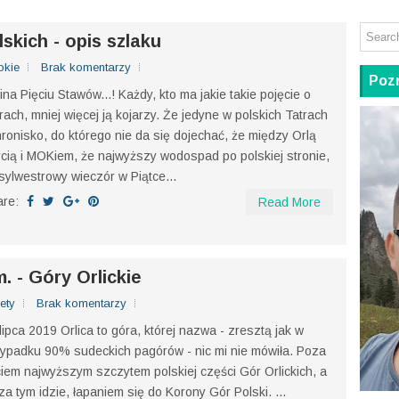
skich - opis szlaku
okie
Brak komentarzy
Pozn
ina Pięciu Stawów...! Każdy, kto ma jakie takie pojęcie o
rach, mniej więcej ją kojarzy. Że jedyne w polskich Tatrach
ronisko, do którego nie da się dojechać, że między Orlą
cią i MOKiem, że najwyższy wodospad po polskiej stronie,
sylwestrowy wieczór w Piątce...
are:
Read More
. - Góry Orlickie
ety
Brak komentarzy
lipca 2019 Orlica to góra, której nazwa - zresztą jak w
ypadku 90% sudeckich pagórów - nic mi nie mówiła. Poza
iem najwyższym szczytem polskiej części Gór Orlickich, a