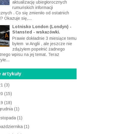
Niedawno obiecałem Wam
aktualizację ubiegłorocznych
rumuńskich informacji
cznych . Co się zmieniło od ostatnich
? Okazuje się,...
Lotnisko London (Londyn) -
Stansted - wskazówki.
Prawie dokładnie 3 miesiące temu
byłem w Anglii , ale jeszcze nie
zdążyłem popełnić żadnego
tnego wpisu na jej temat. Teraz
yłe...
 artykuły
21
(3)
20
(15)
19
(18)
grudnia
(1)
listopada
(1)
października
(1)