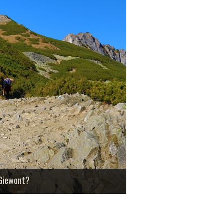
 Giewont?
ch to idealna droga na osiągnięcie