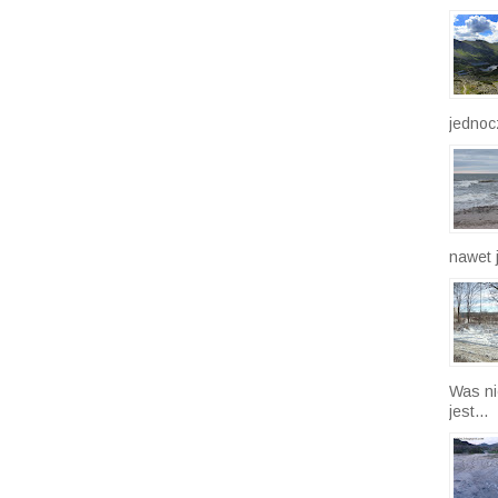
wypraw
jednocz
nawet j
Was ni
jest...