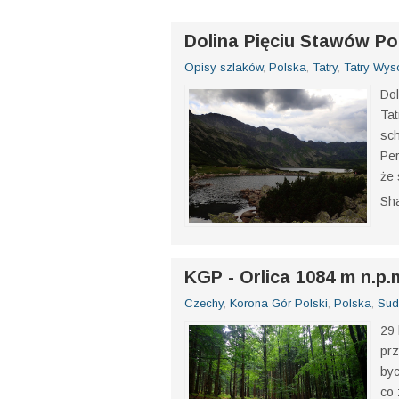
najwyższego szczytu Polski!
Dolina Pięciu Stawów Pol
Opisy szlaków
,
Polska
,
Tatry
,
Tatry Wys
Dol
Tat
sch
Per
że 
Sh
KGP - Orlica 1084 m n.p.m
Czechy
,
Korona Gór Polski
,
Polska
,
Sud
29 
prz
byc