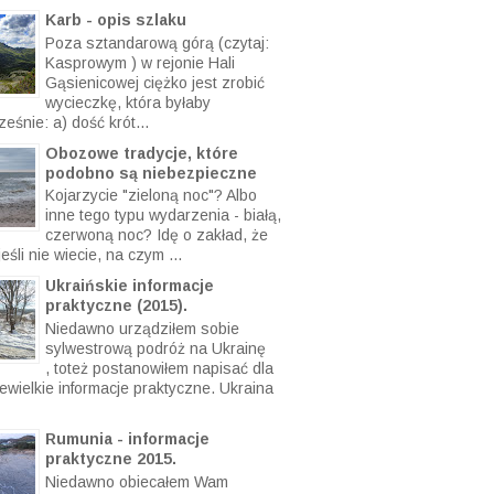
y ...
Karb - opis szlaku
Poza sztandarową górą (czytaj:
Kasprowym ) w rejonie Hali
Gąsienicowej ciężko jest zrobić
wycieczkę, która byłaby
eśnie: a) dość krót...
Obozowe tradycje, które
podobno są niebezpieczne
Kojarzycie "zieloną noc"? Albo
inne tego typu wydarzenia - białą,
czerwoną noc? Idę o zakład, że
eśli nie wiecie, na czym ...
Ukraińskie informacje
praktyczne (2015).
Niedawno urządziłem sobie
sylwestrową podróż na Ukrainę
, toteż postanowiłem napisać dla
ewielkie informacje praktyczne. Ukraina
Rumunia - informacje
praktyczne 2015.