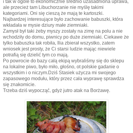
i tak w ogóle to ekonomicznie średnio uzasadniona uprawa,
ale przecież tam Libuchorzanie nie myślę takimi
kategoriami. Oni się cieszą że mają te kartoszki.
Najbardzej interesujące było zachowanie babuszki, która
wkładała w mysie dziury małe ziemniaki.
Zamysł był taki żeby myszy zostały na zimę na polu a nie
wchodziły do domu, piwnicy po duże ziemniaki. Ciekawe że
tylko babuszka tak robiła, Ilia zbierał wszystko, zatem
wniosek jest prosty, że Ci starsi ludzie mając niewiele
potrafią się dzielić tym co mają.
Po powrocie do bazy całą ekipą wybraliśmy się do sklepu
na lokalne piwo, było miło, głośno, ot polskie gadanie o
wszystkim i o niczym.Dziś Stasiek użycza mi swojego
zapasowego modułu, który przez cała wyprawę sprawdza
się znakomicie.
Trzeba dziś wypocząć, gdyż jutro atak na Borżawę.