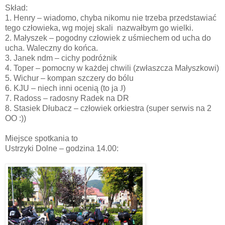
Skład:
1. Henry – wiadomo, chyba nikomu nie trzeba przedstawiać
tego człowieka, wg mojej skali nazwałbym go wielki.
2. Małyszek – pogodny człowiek z uśmiechem od ucha do
ucha. Waleczny do końca.
3. Janek ndm – cichy podróżnik
4. Toper – pomocny w każdej chwili (zwłaszcza Małyszkowi)
5. Wichur – kompan szczery do bólu
6. KJU – niech inni ocenią (to ja
J
)
7. Radoss – radosny Radek na DR
8. Stasiek Dłubacz – człowiek orkiestra (super serwis na 2
OO :))
Miejsce spotkania to
Ustrzyki Dolne – godzina 14.00: