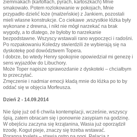
ziemniakach (kartoflach, pyrach, kartoszkach) Mnie
smakowało. Potem rozlokowanie w pokojach, Mnie
przypadło dzielić łoże (małżeńskie) z Jankiem, pozostali
mieli własne konstrukcje. Co ciekawe ,wszystkie łóżka były
wykonane z drewna, i nikt nie mógł narzekać na brak
wygody, a to dlatego, że byłoby to narzekanie
bezpodstawne. Wszyscy wstawali rano wypoczęci i radośni.
Po rozpakowaniu Koledzy stwierdzili że wybierają się na
dyskotekę pod dowództwem Topera.
I dobrze, bo wtedy Henry spokojnie opowiedział mi genezę i
sens wyjazdów do Libuchory.
Może Toper napisze sprawozdanie z dyskoteki – chciałbym
to przeczytać.
Zmęczenie i nadmiar emocji kładą mnie do łóżka po to by
oddać się w objęcia Morfeusza.
Dzień 2 - 14.09.2014
Nie śpię już od 6 chwila kontemplacji, wcześnie, wszyscy
śpią, zatem obracam się i ponownie zasypiam na godzinę.
W obejściu zaczyna się krzątanina, Wasia już oporządził
trzodę. Kogut pieje, znaczy się trzeba wstawać.
Poranna toaleta – stawia ostro na nogi. Relacja z