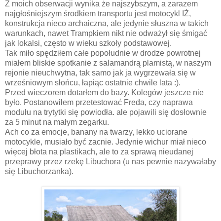
Z moich obserwacji wynika że najszybszym, a zarazem
najgłośniejszym środkiem transportu jest motocykl IŻ,
konstrukcja nieco archaiczna, ale jedynie słuszna w takich
warunkach, nawet Trampkiem nikt nie odważył się śmigać
jak lokalsi, często w wieku szkoły podstawowej.
Tak miło spędziłem całe popołudnie w drodze powrotnej
miałem bliskie spotkanie z salamandrą plamistą, w naszym
rejonie nieuchwytna, tak samo jak ja wygrzewała się w
wrześniowym słońcu, łapiąc ostatnie chwile lata :).
Przed wieczorem dotarłem do bazy. Kolegów jeszcze nie
było. Postanowiłem przetestować Freda, czy naprawa
modułu na trytytki się powiodła. ale pojawili się dosłownie
za 5 minut na małym zegarku.
Ach co za emocje, banany na twarzy, lekko uciorane
motocykle, musiało być zacnie. Jedynie wichur miał nieco
więcej błota na plastikach, ale to za sprawą nieudanej
przeprawy przez rzekę Libuchora (u nas pewnie nazywałaby
się Libuchorzanka).