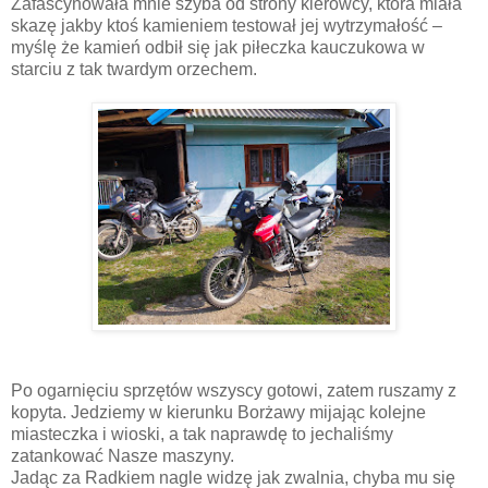
Zafascynowała mnie szyba od strony kierowcy, która miała
skazę jakby ktoś kamieniem testował jej wytrzymałość –
myślę że kamień odbił się jak piłeczka kauczukowa w
starciu z tak twardym orzechem.
Po ogarnięciu sprzętów wszyscy gotowi, zatem ruszamy z
kopyta. Jedziemy w kierunku Borżawy mijając kolejne
miasteczka i wioski, a tak naprawdę to jechaliśmy
zatankować Nasze maszyny.
Jadąc za Radkiem nagle widzę jak zwalnia, chyba mu się