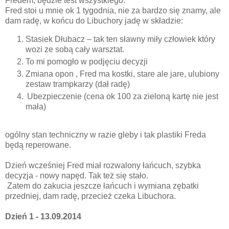
Fredem, będzie test wszystkiego.
Fred stoi u mnie ok 1 tygodnia, nie za bardzo się znamy, ale
dam radę, w końcu do Libuchory jadę w składzie:
Stasiek Dłubacz – tak ten sławny miły człowiek który
wozi ze sobą cały warsztat.
To mi pomogło w podjęciu decyzji
Zmiana opon , Fred ma kostki, stare ale jare, ulubiony
zestaw trampkarzy (dał radę)
Ubezpieczenie (cena ok 100 za zieloną kartę nie jest
mała)
ogólny stan techniczny w razie gleby i tak plastiki Freda
będą reperowane.
Dzień wcześniej Fred miał rozwalony łańcuch, szybka
decyzja - nowy napęd. Tak też się stało.
Zatem do zakucia jeszcze łańcuch i wymiana zębatki
przedniej, dam radę, przecież czeka Libuchora.
Dzień 1 - 13.09.2014