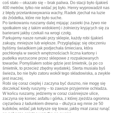
coś stało – okazało się – brak paliwa. Do stacji było śjakieś
400 metrów, tylko nie widać jej było. Henry wyprowadził nas
z błędy przetankowywania wachy, Radek zjechał na luzie
do źródełka, które nie było suche.
Po tankowaniu ruszamy dalej mijając zasieki (na żywo nie
spotkałem się z takim widokiem) i żołnierzy kryjących się za
barierami jakby czekali na wrogi czołg.
Parkujemy nasze rumaki przy sklepie, każdy robi śjakieś
zakupy, mniejsze lub większe. Przyglądając się otoczeniu
byliśmy świadkiem jak podjechała śmieciara, która
pochłonęła w swoich wnętrznościach liczna kartony i
pudełka wyrzucone przez sklepowe z rozpakowanych
towarów. Pomyślałem sobie gdzie jest śmietnik, (a po co
śmietnik, to przecież zbędny wydatek). Sterta musiała byś
świeża, bo nie było zatoru wokół tego składowiska, a zwykle
jest inaczej.
Robi się coraz cieplej i zaczyna być duszno, nie mogę się
doczekać kiedy ruszymy – to zawsze przyjemnie ochładza.
W końcu ruszamy, jedziemy w coraz ciaśniejsze ulice,
zaczyna się koniec asfaltu i górka, z której zjeżdża ogromna
ciężarówa z ładunkiem drewna – dłużyca wg mnie ze 50
kubików, widać jak kołysze się towar, jakby miał zaraz runąć