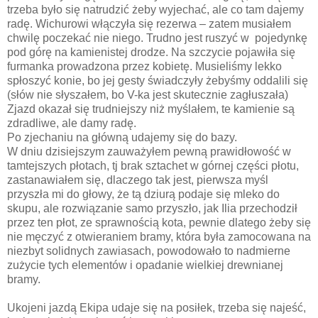
trzeba było się natrudzić żeby wyjechać, ale co tam dajemy
radę. Wichurowi włączyła się rezerwa – zatem musiałem
chwilę poczekać nie niego. Trudno jest ruszyć w pojedynkę
pod górę na kamienistej drodze. Na szczycie pojawiła się
furmanka prowadzona przez kobietę. Musieliśmy lekko
spłoszyć konie, bo jej gesty świadczyły żebyśmy oddalili się
(słów nie słyszałem, bo V-ka jest skutecznie zagłuszała)
Zjazd okazał się trudniejszy niż myślałem, te kamienie są
zdradliwe, ale damy radę.
Po zjechaniu na główną udajemy się do bazy.
W dniu dzisiejszym zauważyłem pewną prawidłowość w
tamtejszych płotach, tj brak sztachet w górnej części płotu,
zastanawiałem się, dlaczego tak jest, pierwsza myśl
przyszła mi do głowy, że tą dziurą podaje się mleko do
skupu, ale rozwiązanie samo przyszło, jak Ilia przechodził
przez ten płot, ze sprawnością kota, pewnie dlatego żeby się
nie męczyć z otwieraniem bramy, która była zamocowana na
niezbyt solidnych zawiasach, powodowało to nadmierne
zużycie tych elementów i opadanie wielkiej drewnianej
bramy.
Ukojeni jazdą Ekipa udaje się na posiłek, trzeba się najeść,