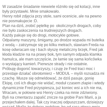
W zasadzie śniadanie niewiele różniło się od kolacji, inne
były przystawki. Mnie smakowało.
Henry robił zdjęcia przy stole, sami ocenicie, ale na pewno
nie posmakujecie :D.
Plan na dziś, zrobić pętelkę po okolicznych drogach, coby
nie było zaskoczenia na trudniejszych drogach.
Każdy pakuje się do drogi, motocykle gotowe.
Odpalamy maszyny, śmigamy, po drodze wypada mi butelka
z wodą – zatrzymuje się po kilku metrach, stawiam Freda na
kosę odwracam się i bach słyszę metaliczny brzęk, Fred jak
kłoda kładzie na na prawy bok, tym samym odpada klamka
hamulca, ale mam szczęście, że łamie się sama końcówka
o wystający kamień. Pierwsze strady i nie ostatnie.
Próbuję dogonić towarzyszy, i czuję że Fred traci moc i
przestaje działać obrotomierz – MODUŁ – myśli rozsadza mi
czachę. Musze się odmeldować, że dziś pasuje, gonię
Ekipę, coś ich długo nie widać, moduł czasem złapie i wtedy
dynamicznie Fred przyspiesza, już koniec wsi a ich nie ma,
Wracam, w połowie wsi Henry czeka na mnie zdziwiony.
Byli na cmentarzu zapalić znicze na grobie Pani Marii, a ja
przejechałem dalej. Tak czy inaczej odpuszczam, dzisiejszy
wyjazd. Myślę że dobrze zrobiłem, bo od rana głowa mnie