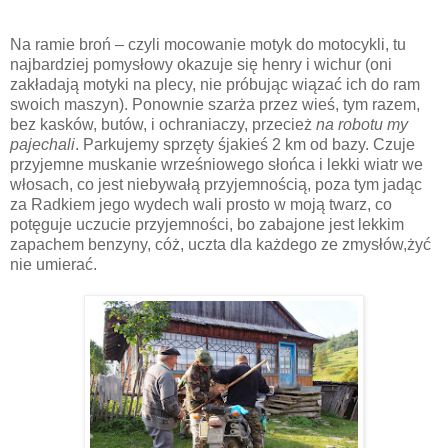
Na ramie broń – czyli mocowanie motyk do motocykli, tu
najbardziej pomysłowy okazuje się henry i wichur (oni
zakładają motyki na plecy, nie próbując wiązać ich do ram
swoich maszyn). Ponownie szarża przez wieś, tym razem,
bez kasków, butów, i ochraniaczy, przecież
na robotu my
pajechali
. Parkujemy sprzęty śjakieś 2 km od bazy. Czuje
przyjemne muskanie wrześniowego słońca i lekki wiatr we
włosach, co jest niebywałą przyjemnością, poza tym jadąc
za Radkiem jego wydech wali prosto w moją twarz, co
potęguje uczucie przyjemności, bo zabajone jest lekkim
zapachem benzyny, cóż, uczta dla każdego ze zmysłów,żyć
nie umierać.