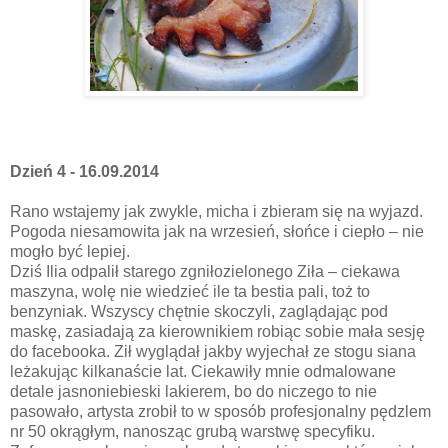
Dzień 4 - 16.09.2014
Rano wstajemy jak zwykle, micha i zbieram się na wyjazd.
Pogoda niesamowita jak na wrzesień, słońce i ciepło – nie
mogło być lepiej.
Dziś Ilia odpalił starego zgniłozielonego Ziła – ciekawa
maszyna, wolę nie wiedzieć ile ta bestia pali, toż to
benzyniak. Wszyscy chętnie skoczyli, zaglądając pod
maskę, zasiadają za kierownikiem robiąc sobie mała sesję
do facebooka. Ził wyglądał jakby wyjechał ze stogu siana
leżakując kilkanaście lat. Ciekawiły mnie odmalowane
detale jasnoniebieski lakierem, bo do niczego to nie
pasowało, artysta zrobił to w sposób profesjonalny pędzlem
nr 50 okrągłym, nanosząc grubą warstwę specyfiku.