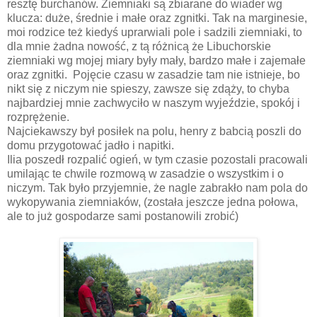
resztę burchanów. Ziemniaki są zbiarane do wiader wg
klucza: duże, średnie i małe oraz zgnitki. Tak na marginesie,
moi rodzice też kiedyś uprarwiali pole i sadzili ziemniaki, to
dla mnie żadna nowość, z tą różnicą że Libuchorskie
ziemniaki wg mojej miary były mały, bardzo małe i zajemałe
oraz zgnitki. Pojęcie czasu w zasadzie tam nie istnieje, bo
nikt się z niczym nie spieszy, zawsze się zdąży, to chyba
najbardziej mnie zachwyciło w naszym wyjeździe, spokój i
rozprężenie.
Najciekawszy był posiłek na polu, henry z babcią poszli do
domu przygotować jadło i napitki.
Ilia poszedł rozpalić ogień, w tym czasie pozostali pracowali
umilając te chwile rozmową w zasadzie o wszystkim i o
niczym. Tak było przyjemnie, że nagle zabrakło nam pola do
wykopywania ziemniaków, (została jeszcze jedna połowa,
ale to już gospodarze sami postanowili zrobić)