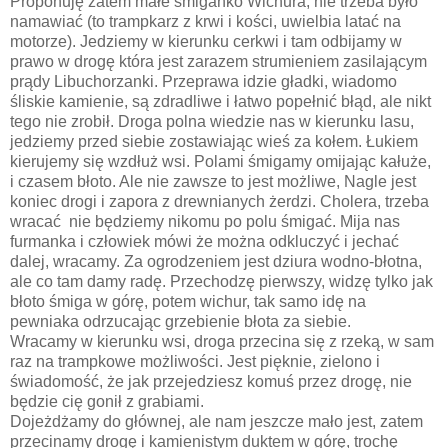
Proponuję zatem małe śmiganko Wichura, nie trzeba było
namawiać (to trampkarz z krwi i kości, uwielbia latać na
motorze). Jedziemy w kierunku cerkwi i tam odbijamy w
prawo w drogę która jest zarazem strumieniem zasilającym
prądy Libuchorzanki. Przeprawa idzie gładki, wiadomo
śliskie kamienie, są zdradliwe i łatwo popełnić błąd, ale nikt
tego nie zrobił. Droga polna wiedzie nas w kierunku lasu,
jedziemy przed siebie zostawiając wieś za kołem. Łukiem
kierujemy się wzdłuż wsi. Polami śmigamy omijając kałuże,
i czasem błoto. Ale nie zawsze to jest możliwe, Nagle jest
koniec drogi i zapora z drewnianych żerdzi. Cholera, trzeba
wracać nie będziemy nikomu po polu śmigać. Mija nas
furmanka i człowiek mówi że można odkluczyć i jechać
dalej, wracamy. Za ogrodzeniem jest dziura wodno-błotna,
ale co tam damy radę. Przechodzę pierwszy, widzę tylko jak
błoto śmiga w górę, potem wichur, tak samo idę na
pewniaka odrzucając grzebienie błota za siebie.
Wracamy w kierunku wsi, droga przecina się z rzeką, w sam
raz na trampkowe możliwości. Jest pięknie, zielono i
świadomość, że jak przejedziesz komuś przez drogę, nie
będzie cię gonił z grabiami.
Dojeżdżamy do głównej, ale nam jeszcze mało jest, zatem
przecinamy drogę i kamienistym duktem w górę, trochę