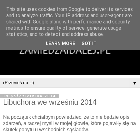
This site uses cookies from Google to deliver its services
and to analyze traffic. Your IP address and user-agent are
shared with Google along with performance and security
metrics to ensure quality of service, generate usage
statistics, and to detect and address abuse.
LEARN MORE
GOT IT
▼
19 października 2014
Libuchora we wrześniu 2014
Na początek chciałbym powiedzieć, że to nie będzie opis
zdarzeń, a raczej myśli w mojej głowie, które pojawiły się na
skutek pobytu u wschodnich sąsiadów.