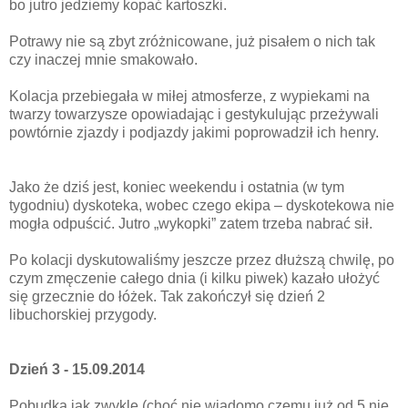
bo jutro jedziemy kopać kartoszki.
Potrawy nie są zbyt zróżnicowane, już pisałem o nich tak
czy inaczej mnie smakowało.
Kolacja przebiegała w miłej atmosferze, z wypiekami na
twarzy towarzysze opowiadając i gestykulując przeżywali
powtórnie zjazdy i podjazdy jakimi poprowadził ich henry.
Jako że dziś jest, koniec weekendu i ostatnia (w tym
tygodniu) dyskoteka, wobec czego ekipa – dyskotekowa nie
mogła odpuścić. Jutro „wykopki” zatem trzeba nabrać sił.
Po kolacji dyskutowaliśmy jeszcze przez dłuższą chwilę, po
czym zmęczenie całego dnia (i kilku piwek) kazało ułożyć
się grzecznie do łóżek. Tak zakończył się dzień 2
libuchorskiej przygody.
Dzień 3 - 15.09.2014
Pobudka jak zwykle (choć nie wiadomo czemu już od 5 nie