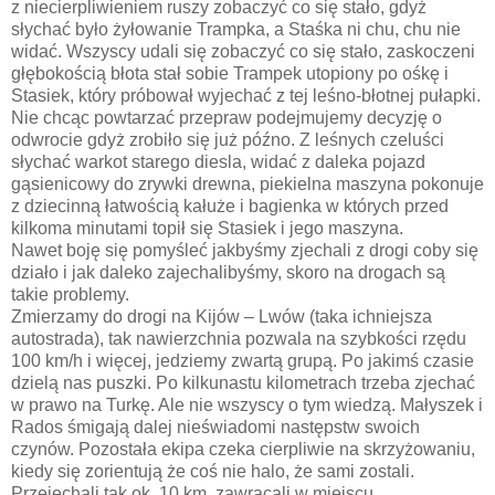
z niecierpliwieniem ruszy zobaczyć co się stało, gdyż
słychać było żyłowanie Trampka, a Staśka ni chu, chu nie
widać. Wszyscy udali się zobaczyć co się stało, zaskoczeni
głębokością błota stał sobie Trampek utopiony po ośkę i
Stasiek, który próbował wyjechać z tej leśno-błotnej pułapki.
Nie chcąc powtarzać przepraw podejmujemy decyzję o
odwrocie gdyż zrobiło się już późno. Z leśnych czeluści
słychać warkot starego diesla, widać z daleka pojazd
gąsienicowy do zrywki drewna, piekielna maszyna pokonuje
z dziecinną łatwością kałuże i bagienka w których przed
kilkoma minutami topił się Stasiek i jego maszyna.
Nawet boję się pomyśleć jakbyśmy zjechali z drogi coby się
działo i jak daleko zajechalibyśmy, skoro na drogach są
takie problemy.
Zmierzamy do drogi na Kijów – Lwów (taka ichniejsza
autostrada), tak nawierzchnia pozwala na szybkości rzędu
100 km/h i więcej, jedziemy zwartą grupą. Po jakimś czasie
dzielą nas puszki. Po kilkunastu kilometrach trzeba zjechać
w prawo na Turkę. Ale nie wszyscy o tym wiedzą. Małyszek i
Rados śmigają dalej nieświadomi następstw swoich
czynów. Pozostała ekipa czeka cierpliwie na skrzyżowaniu,
kiedy się zorientują że coś nie halo, że sami zostali.
Przejechali tak ok. 10 km, zawracali w miejscu