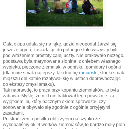
Cała ekipa udała się na łąkę, gdzie nieopodal żarzył się
jeszcze ogień, zasiadając do polnego stołu wszyscy byli
pod wrażeniem prostoty całej uczty. Nie brakowało niczego,
podstawą była marynowana słonina, z chlebem własnego
wypieku, pieczone ziemniaki w ognisku, pomidory i ogórki
(dla mnie smak najlepszy, taki trochę
rumuński
, słodki smak
miąższu delikatnie rozpływał się w ustach doprowadzając
do ekstazy zmysł smaku).
Tak naprawdę, to praca przy kopaniu ziemniaków, to była
zabawa. Myślę, że nikt nie traktował tego poważnie, za
wyjątkiem Ilii, który bacznym okiem sprawdzał, czy
sortowanie obywało się zgodnie z ogólnie przyjętymi
zasadami.
Po skończeniu posiłku obliczyłem na szybko że
wykopaliśmy ok. 4 worków ziemniaków, to bardzo mały plon