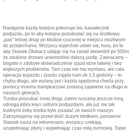
Następnie każdy kolejno pokonuje ów, kawałeczek
podjazdu, po to aby kolejno przedostać się na środkowy
„pas” leśnej drogi po kłodzie rzuconej w miejscu możliwym
do przejechania. Wszyscy wyjechali udało się, hura, po to
aby Stasiek Dłubacz udając się na zwiad stwierdził po 500m
że zwalone drzewo uniemożliwi dalszą jazdę. Zawracamy –
bogatsi o zdobyte doświadczenie zjazd idzie łatwiej i bez
większych problemów. Tam czas nie ma wymiaru, ale cała
operacja wyjazdu i zjazdu zajęła nam ok 1,5 godziny – to
chyba długo, ale wylany pot i każda spędzona chwila przy
pomocy innemu trampkarzowi zostaną zapewne na długo w
naszych głowach.
Trzeba poszukać innej drogi, zatem ruszamy jeszcze inną
odnogą która kręci ostrymi podjazdami, ale już nie tak
trudnymi żeby trzeba było zsiadać ze swoich maszyn.
Zatrzymujemy się przed dość dużym błotkiem, ponownie
Stasiek rusza na rekonesans, wszyscy czekają,
uzupełniając płyny i wypełniając czas miłą rozmową. Toper