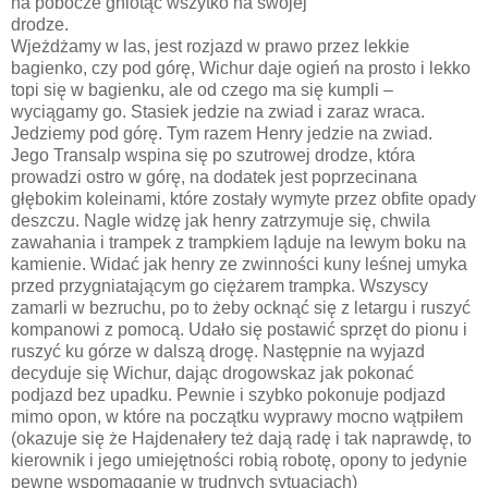
na pobocze gniotąc wszytko na swojej
drodze.
Wjeżdżamy w las, jest rozjazd w prawo przez lekkie
bagienko, czy pod górę, Wichur daje ogień na prosto i lekko
topi się w bagienku, ale od czego ma się kumpli –
wyciągamy go. Stasiek jedzie na zwiad i zaraz wraca.
Jedziemy pod górę. Tym razem Henry jedzie na zwiad.
Jego Transalp wspina się po szutrowej drodze, która
prowadzi ostro w górę, na dodatek jest poprzecinana
głębokim koleinami, które zostały wymyte przez obfite opady
deszczu. Nagle widzę jak henry zatrzymuje się, chwila
zawahania i trampek z trampkiem ląduje na lewym boku na
kamienie. Widać jak henry ze zwinności kuny leśnej umyka
przed przygniatającym go ciężarem trampka. Wszyscy
zamarli w bezruchu, po to żeby ocknąć się z letargu i ruszyć
kompanowi z pomocą. Udało się postawić sprzęt do pionu i
ruszyć ku górze w dalszą drogę. Następnie na wyjazd
decyduje się Wichur, dając drogowskaz jak pokonać
podjazd bez upadku. Pewnie i szybko pokonuje podjazd
mimo opon, w które na początku wyprawy mocno wątpiłem
(okazuje się że Hajdenałery też dają radę i tak naprawdę, to
kierownik i jego umiejętności robią robotę, opony to jedynie
pewne wspomaganie w trudnych sytuacjach)