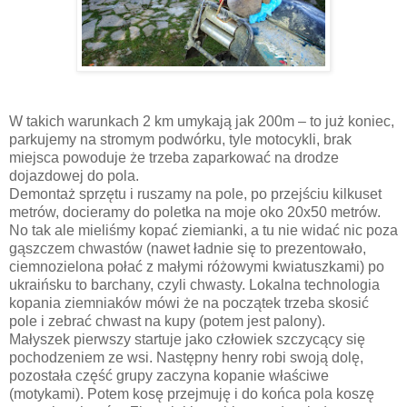
W takich warunkach 2 km umykają jak 200m – to już koniec,
parkujemy na stromym podwórku, tyle motocykli, brak
miejsca powoduje że trzeba zaparkować na drodze
dojazdowej do pola.
Demontaż sprzętu i ruszamy na pole, po przejściu kilkuset
metrów, docieramy do poletka na moje oko 20x50 metrów.
No tak ale mieliśmy kopać ziemianki, a tu nie widać nic poza
gąszczem chwastów (nawet ładnie się to prezentowało,
ciemnozielona połać z małymi różowymi kwiatuszkami) po
ukraińsku to barchany, czyli chwasty. Lokalna technologia
kopania ziemniaków mówi że na początek trzeba skosić
pole i zebrać chwast na kupy (potem jest palony).
Małyszek pierwszy startuje jako człowiek szczycący się
pochodzeniem ze wsi. Następny henry robi swoją dolę,
pozostała część grupy zaczyna kopanie właściwe
(motykami). Potem kosę przejmuję i do końca pola koszę