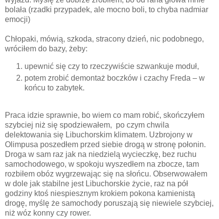
bolała (rzadki przypadek, ale mocno boli, to chyba nadmiar
emocji)
Chłopaki, mówią, szkoda, stracony dzień, nic podobnego,
wróciłem do bazy, żeby:
upewnić się czy to rzeczywiście szwankuje moduł,
potem zrobić demontaż boczków i czachy Freda – w
końcu to zabytek.
Praca idzie sprawnie, bo wiem co mam robić, skończyłem
szybciej niż się spodziewałem, po czym chwila
delektowania się Libuchorskim klimatem. Uzbrojony w
Olimpusa poszedłem przed siebie drogą w stronę połonin.
Droga w sam raz jak na niedzielą wycieczkę, bez ruchu
samochodowego, w spokoju wyszedłem na zbocze, tam
rozbiłem obóz wygrzewając się na słońcu. Obserwowałem
w dole jak stabilne jest Libuchorskie życie, raz na pół
godziny ktoś niespiesznym krokiem pokona kamienistą
drogę, myślę że samochody poruszają się niewiele szybciej,
niż wóz konny czy rower.