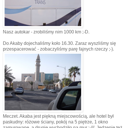
Nasz autokar - zrobiliśmy nim 1000 km ;-D.
Do Akaby dojechaliśmy koło 16.30. Zaraz wyszliśmy się
przespacerować - zobaczyliśmy parę fajnych rzeczy ;-).
Meczet. Akaba jest piękną miejscowością, ale hotel był
paskudny: różowe ściany, pokój na 5 piętrze, 1 okno
zamurowane, a drugie wychodziło na mur ;-///. Jedzenie też