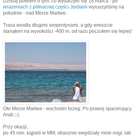
Dzisiaj powiem o tym, co wydarzyło się 18 marca - po
wrażeniach z północnej części Jordanii
wyruszyliśmy na
południe - nad Morze Martwe.
Trasa wiodła długimi serpentynami, a gdy wreszcie
stanąłem na wysokości -400 m, od razu poczułem się lepiej!
Oto Morze Martwe - wschodni brzeg. Po prawej spacerujący
Arab ;-).
Przy okazji,
po 45 min. kąpieli w MM, strasznie swędziały mnie nogi; tak