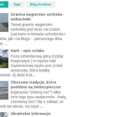
lar
Tags
Blog Archives
Granica węgiersko-serbska -
wskazówki.
Temat granicy węgiersko-
serbskiej jest teraz na czasie
(zarówno w temacie uchodźców i
ntów, jak i na blogu - pierwszego dnia
y ...
Karb - opis szlaku
Poza sztandarową górą (czytaj:
Kasprowym ) w rejonie Hali
Gąsienicowej ciężko jest zrobić
wycieczkę, która byłaby
eśnie: a) dość krót...
Obozowe tradycje, które
podobno są niebezpieczne
Kojarzycie "zieloną noc"? Albo
inne tego typu wydarzenia - białą,
czerwoną noc? Idę o zakład, że
eśli nie wiecie, na czym ...
Ukraińskie informacje