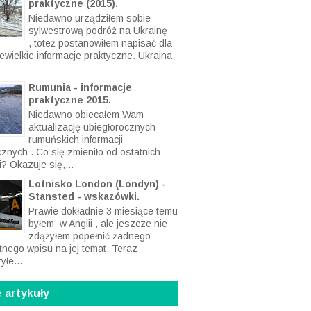
praktyczne (2015).
Niedawno urządziłem sobie
sylwestrową podróż na Ukrainę
, toteż postanowiłem napisać dla
ewielkie informacje praktyczne. Ukraina
Rumunia - informacje
praktyczne 2015.
Niedawno obiecałem Wam
aktualizację ubiegłorocznych
rumuńskich informacji
cznych . Co się zmieniło od ostatnich
? Okazuje się,...
Lotnisko London (Londyn) -
Stansted - wskazówki.
Prawie dokładnie 3 miesiące temu
byłem w Anglii , ale jeszcze nie
zdążyłem popełnić żadnego
tnego wpisu na jej temat. Teraz
yłe...
 artykuły