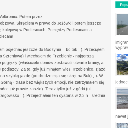
Popu
Wolbromiu. Potem przez
 Łobzowa. Skręciłem w prawo do Jeżówki i potem jeszcze
ię kolejową w Podlesicach. Pomiędzy Podlesicami a
polecam!
imigra
wypraw
iłem pojechać jeszcze do Budzynia - bo tak ;-). Przeciąłem
 Szreniawę) i wjechałem do Trzebienic - najgorsza
e pogryzły (właściciele domów zostawiali otwarte bramy, a
re podjazdy. Za to, gdy już minąłem wieś Trzebienice, zjazd
na szybką jazdę (po drodze mija się skręt na Buk) ;-). W
jednocz
Górną - trasa bez większych emocji, nie zatrzymałem się
ce już prawie zaszło). Teraz tylko już z górki (ul.
targowisku ;-). Przejechałem ten dystans w 2,3 h - średnia
nawet j