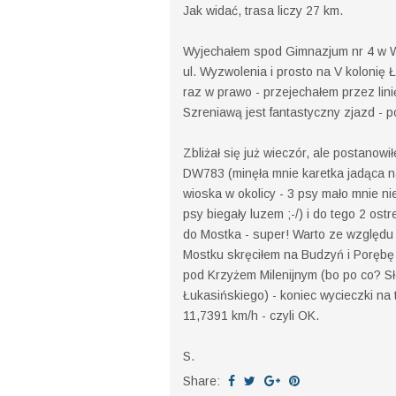
Jak widać, trasa liczy 27 km.
Wyjechałem spod Gimnazjum nr 4 w 
ul. Wyzwolenia i prosto na V kolonię
raz w prawo - przejechałem przez lin
Szreniawą jest fantastyczny zjazd - 
Zbliżał się już wieczór, ale postanow
DW783 (minęła mnie karetka jadąca na
wioska w okolicy - 3 psy mało mnie ni
psy biegały luzem ;-/) i do tego 2 ost
do Mostka - super! Warto ze względu 
Mostku skręciłem na Budzyń i Porębę 
pod Krzyżem Milenijnym (bo po co? Słoń
Łukasińskiego) - koniec wycieczki na 
11,7391 km/h - czyli OK.
S.
Share: