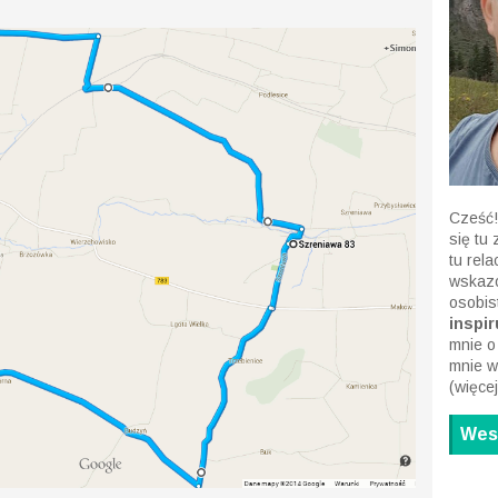
Cześć!
się tu
tu rel
wskazó
osobis
inspiru
mnie o
mnie w
(
więcej
Wesp