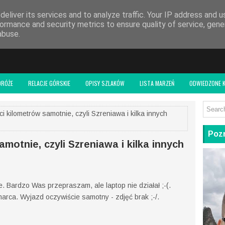
 BLOGU
eliver its services and to analyze traffic. Your IP address and 
ormance and security metrics to ensure quality of service, gen
abuse.
DRÓŻE
RELACJE GÓRSKIE
OPISY SZLAKÓW
LISTA MARZEŃ
ODWIEDZONE K
i kilometrów samotnie, czyli Szreniawa i kilka innych
Pozn
motnie, czyli Szreniawa i kilka innych
. Bardzo Was przepraszam, ale laptop nie działał ;-(.
arca. Wyjazd oczywiście samotny - zdjęć brak ;-/.