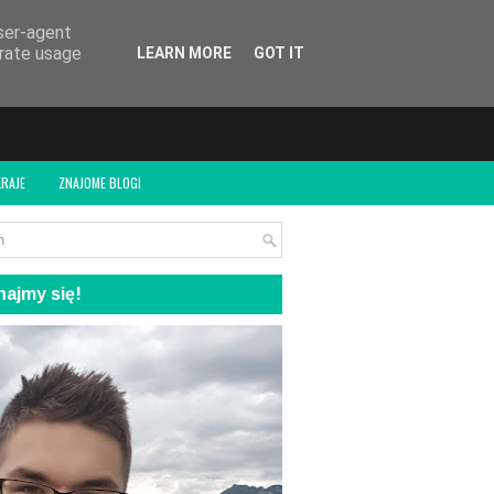
user-agent
erate usage
LEARN MORE
GOT IT
RAJE
ZNAJOME BLOGI
ajmy się!