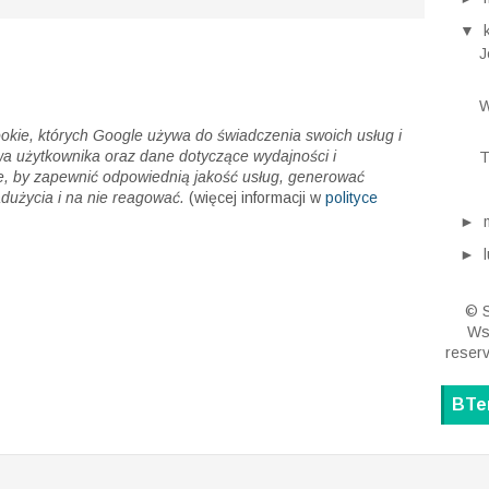
▼
J
W
cookie, których Google używa do świadczenia swoich usług i
wa użytkownika oraz dane dotyczące wydajności i
T
, by zapewnić odpowiednią jakość usług, generować
dużycia i na nie reagować.
(więcej informacji w
polityce
►
►
© S
Wsz
reser
BTe