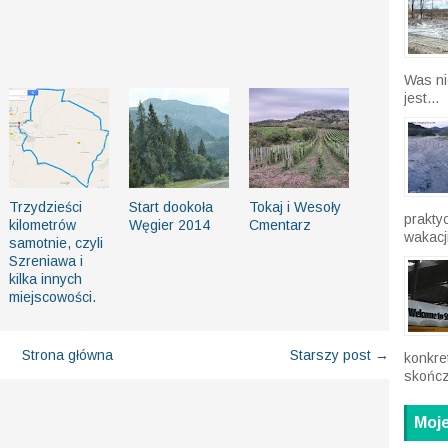
Was ni
jest...
Trzydzieści
Start dookoła
Tokaj i Wesoły
prakty
kilometrów
Węgier 2014
Cmentarz
wakacji
samotnie, czyli
Szreniawa i
kilka innych
miejscowości.
Strona główna
Starszy post →
konkre
skończ
Moje