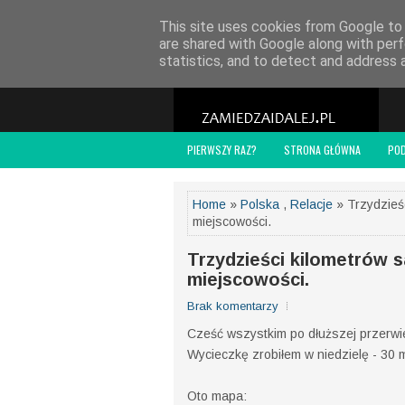
POLITYKA PRYWATNOŚCI
WSPÓŁPRACA
O
This site uses cookies from Google to d
are shared with Google along with perf
statistics, and to detect and address 
PIERWSZY RAZ?
STRONA GŁÓWNA
PO
Home
»
Polska
,
Relacje
» Trzydzieśc
miejscowości.
Trzydzieści kilometrów sa
miejscowości.
Brak komentarzy
Cześć wszystkim po dłuższej przerwie
Wycieczkę zrobiłem w niedzielę - 30 m
Oto mapa: