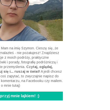
 Mam na imię Szymon. Cieszę się, że
 znalazłeś - nie pożałujesz! Znajdziesz
acje z moich podróży, praktyczne
wki i porady, fotografię podróżniczą i
te przemyślenia.
Czytaj, oglądaj,
j się i... ruszaj w świat!
A jeśli chcesz
 coś zapytać, to zwyczajnie napisz do
 komentarzu, na Facebooku czy mailem.
 o mnie tutaj
)
rzyj mnie lajkiem! :)