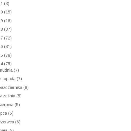
21
(3)
20
(15)
19
(18)
18
(37)
17
(72)
16
(81)
15
(78)
14
(75)
grudnia
(7)
listopada
(7)
października
(8)
września
(5)
sierpnia
(5)
lipca
(5)
czerwca
(6)
maja
(5)