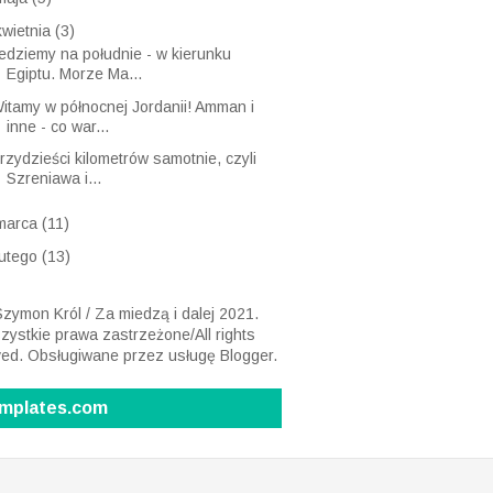
kwietnia
(3)
edziemy na południe - w kierunku
Egiptu. Morze Ma...
itamy w północnej Jordanii! Amman i
inne - co war...
rzydzieści kilometrów samotnie, czyli
Szreniawa i...
marca
(11)
lutego
(13)
zymon Król / Za miedzą i dalej 2021.
ystkie prawa zastrzeżone/All rights
ved. Obsługiwane przez usługę
Blogger
.
mplates.com