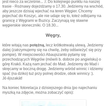
jest nieco za wcześnie... :/. Do kolejnego punktu na naszej
trasie - Rożnawy dojeżdżamy o 17.30. Jedziemy na wschód,
aby jeszcze dzisiaj wjechać na teren Węgier. Chcemy
pojechać do Koszyc, ale nie udaje się to, toteż odbijamy na
granicę z Węgrami w Buzicy. Zaczynają się sławne
węgierskie słoneczniki. O 18.30...
Węgry,
które witają nas
potężną,
lecz krótkotrwałą ulewą. Jedziemy
dalej (zatrzymujemy się na chwilę, żeby odświeżyć się przy
pompie). W miejscowości Abaujszanto pytamy się
przechodzących Węgrów (mówili b. dobrze po angielsku) o
górę Krakó. Każą nam jechać do Mad. Jedziemy do Mad i
skręcamy w boczną drogę. Jedziemy wśród winnic i idziemy
spać (na dziko) tuż przy polnej drodze, obok winnicy :).
Jó éjszakát!
Na koniec fotorelacja z dzisiejszego dnia (po najechaniu
myszką na zdjęcie, można zobaczyć opis):