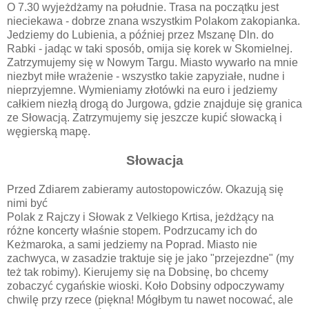
O 7.30 wyjeżdżamy na południe. Trasa na początku jest
nieciekawa - dobrze znana wszystkim Polakom zakopianka.
Jedziemy do Lubienia, a później przez Mszanę Dln. do
Rabki - jadąc w taki sposób, omija się korek w Skomielnej.
Zatrzymujemy się w Nowym Targu. Miasto wywarło na mnie
niezbyt miłe wrażenie - wszystko takie zapyziałe, nudne i
nieprzyjemne. Wymieniamy złotówki na euro i jedziemy
całkiem niezłą drogą do Jurgowa, gdzie znajduje się granica
ze Słowacją. Zatrzymujemy się jeszcze kupić słowacką i
węgierską mapę.
Słowacja
Przed Zdiarem zabieramy autostopowiczów. Okazują się
nimi być
Polak z Rajczy i Słowak z Velkiego Krtisa, jeżdżący na
różne koncerty właśnie stopem. Podrzucamy ich do
Keżmaroka, a sami jedziemy na Poprad. Miasto nie
zachwyca, w zasadzie traktuje się je jako "przejezdne" (my
też tak robimy). Kierujemy się na Dobsinę, bo chcemy
zobaczyć cygańskie wioski. Koło Dobsiny odpoczywamy
chwilę przy rzece (piękna! Mógłbym tu nawet nocować, ale