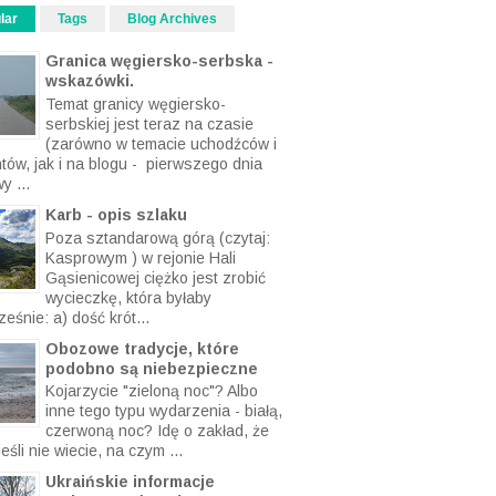
lar
Tags
Blog Archives
Granica węgiersko-serbska -
wskazówki.
Temat granicy węgiersko-
serbskiej jest teraz na czasie
(zarówno w temacie uchodźców i
ntów, jak i na blogu - pierwszego dnia
y ...
Karb - opis szlaku
Poza sztandarową górą (czytaj:
Kasprowym ) w rejonie Hali
Gąsienicowej ciężko jest zrobić
wycieczkę, która byłaby
eśnie: a) dość krót...
Obozowe tradycje, które
podobno są niebezpieczne
Kojarzycie "zieloną noc"? Albo
inne tego typu wydarzenia - białą,
czerwoną noc? Idę o zakład, że
eśli nie wiecie, na czym ...
Ukraińskie informacje