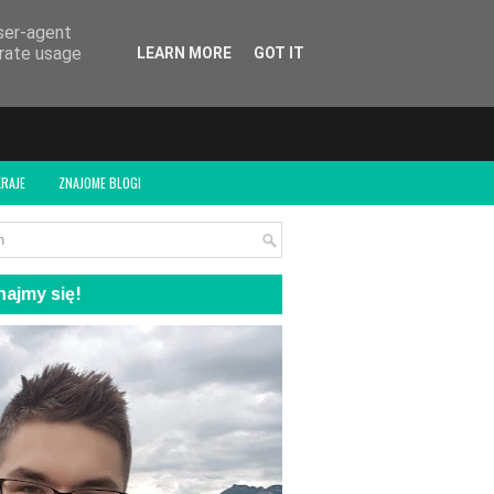
user-agent
erate usage
LEARN MORE
GOT IT
RAJE
ZNAJOME BLOGI
ajmy się!