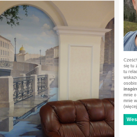
Cześć!
się tu
tu rel
wskazó
osobis
inspiru
mnie o
mnie w
(
więcej
Wesp