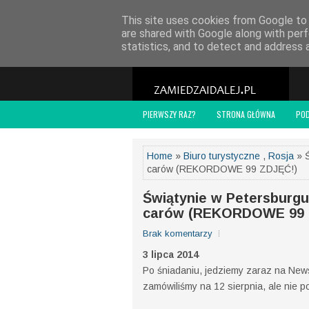
POLITYKA PRYWATNOŚCI
WSPÓŁPRACA
O
This site uses cookies from Google to d
are shared with Google along with perf
statistics, and to detect and address 
PIERWSZY RAZ?
STRONA GŁÓWNA
PO
Home
»
Biuro turystyczne
,
Rosja
» Ś
carów (REKORDOWE 99 ZDJĘĆ!)
Świątynie w Petersburgu
carów (REKORDOWE 99 
Brak komentarzy
3 lipca 2014
Po śniadaniu, jedziemy zaraz na News
zamówiliśmy na 12 sierpnia, ale nie poj