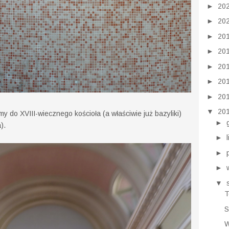
►
20
►
20
►
20
►
20
►
20
►
20
►
20
▼
20
y do XVIII-wiecznego kościoła (a właściwie już bazyliki)
►
).
►
►
►
▼
T
S
W