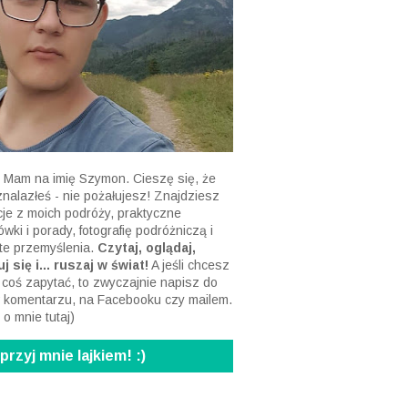
 Mam na imię Szymon. Cieszę się, że
 znalazłeś - nie pożałujesz! Znajdziesz
acje z moich podróży, praktyczne
wki i porady, fotografię podróżniczą i
te przemyślenia.
Czytaj, oglądaj,
j się i... ruszaj w świat!
A jeśli chcesz
 coś zapytać, to zwyczajnie napisz do
 komentarzu, na Facebooku czy mailem.
 o mnie tutaj
)
rzyj mnie lajkiem! :)