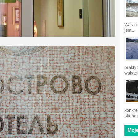
Was ni
jest...
prakty
wakacji
konkre
skończ
Moje