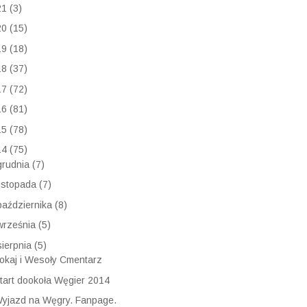
21
(3)
20
(15)
19
(18)
18
(37)
17
(72)
16
(81)
15
(78)
14
(75)
grudnia
(7)
listopada
(7)
października
(8)
września
(5)
sierpnia
(5)
okaj i Wesoły Cmentarz
tart dookoła Węgier 2014
yjazd na Węgry. Fanpage.