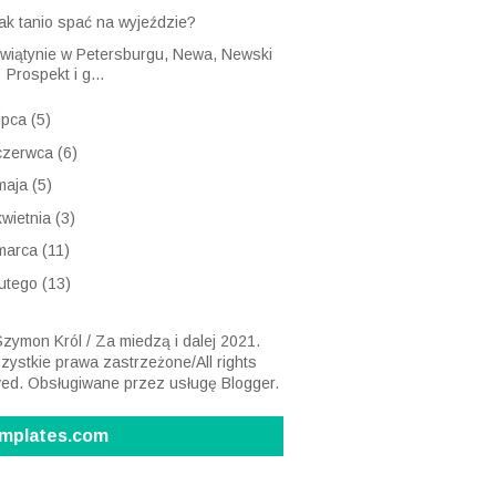
ak tanio spać na wyjeździe?
wiątynie w Petersburgu, Newa, Newski
Prospekt i g...
lipca
(5)
czerwca
(6)
maja
(5)
kwietnia
(3)
marca
(11)
lutego
(13)
zymon Król / Za miedzą i dalej 2021.
ystkie prawa zastrzeżone/All rights
ved. Obsługiwane przez usługę
Blogger
.
mplates.com