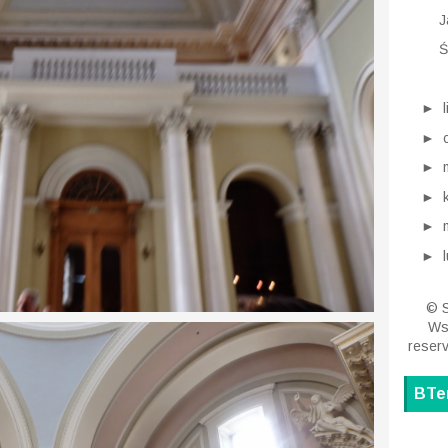
J
Ś
►
►
►
►
►
►
© S
Wsz
reser
BTe