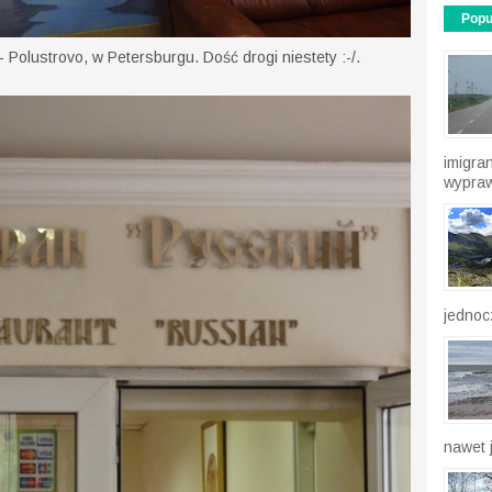
Popu
- Polustrovo, w Petersburgu. Dość drogi niestety :-/.
imigra
wypraw
jednocz
nawet j