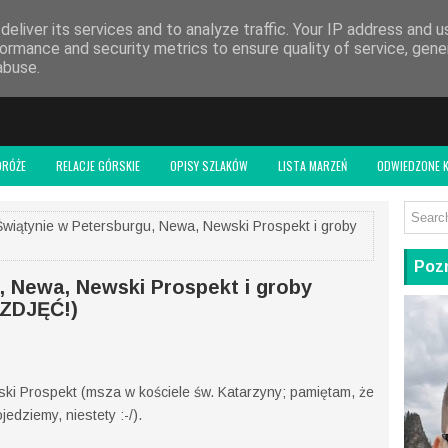
 BLOGU
eliver its services and to analyze traffic. Your IP address and 
ormance and security metrics to ensure quality of service, gen
abuse.
DRÓŻE
RELACJE GÓRSKIE
OPISY SZLAKÓW
LISTA MARZEŃ
ODWIEDZONE K
wiątynie w Petersburgu, Newa, Newski Prospekt i groby
Pozn
, Newa, Newski Prospekt i groby
ZDJĘĆ!)
ki Prospekt (msza w kościele św. Katarzyny; pamiętam, że
edziemy, niestety :-/).