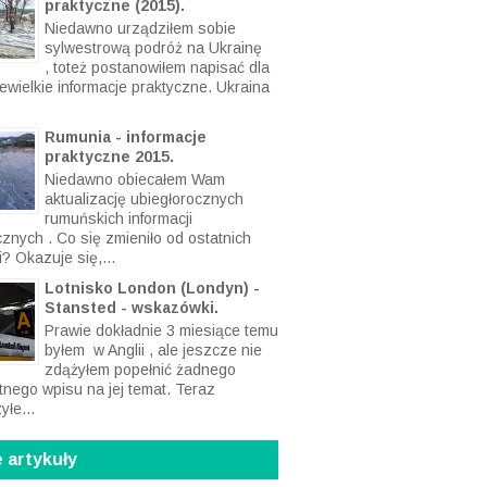
praktyczne (2015).
Niedawno urządziłem sobie
sylwestrową podróż na Ukrainę
, toteż postanowiłem napisać dla
ewielkie informacje praktyczne. Ukraina
Rumunia - informacje
praktyczne 2015.
Niedawno obiecałem Wam
aktualizację ubiegłorocznych
rumuńskich informacji
cznych . Co się zmieniło od ostatnich
? Okazuje się,...
Lotnisko London (Londyn) -
Stansted - wskazówki.
Prawie dokładnie 3 miesiące temu
byłem w Anglii , ale jeszcze nie
zdążyłem popełnić żadnego
tnego wpisu na jej temat. Teraz
yłe...
 artykuły