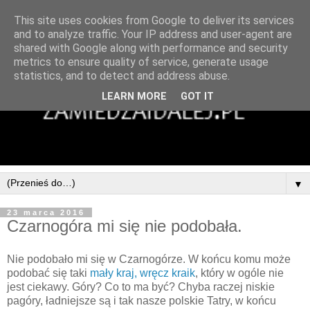
This site uses cookies from Google to deliver its services
and to analyze traffic. Your IP address and user-agent are
shared with Google along with performance and security
metrics to ensure quality of service, generate usage
statistics, and to detect and address abuse.
LEARN MORE
GOT IT
▼
23 marca 2016
Czarnogóra mi się nie podobała.
Nie podobało mi się w Czarnogórze. W końcu komu może
podobać się taki
mały kraj, wręcz kraik
, który w ogóle nie
jest ciekawy. Góry? Co to ma być? Chyba raczej niskie
pagóry, ładniejsze są i tak nasze polskie Tatry, w końcu