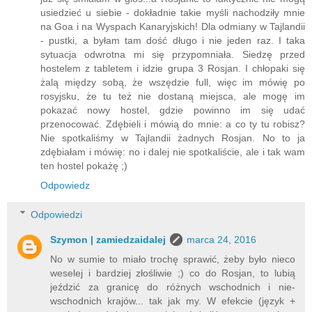
usiedzieć u siebie - dokładnie takie myśli nachodziły mnie
na Goa i na Wyspach Kanaryjskich! Dla odmiany w Tajlandii
- pustki, a byłam tam dość długo i nie jeden raz. I taka
sytuacja odwrotna mi się przypomniała. Siedzę przed
hostelem z tabletem i idzie grupa 3 Rosjan. I chłopaki się
żalą między sobą, że wszędzie full, więc im mówię po
rosyjsku, że tu też nie dostaną miejsca, ale mogę im
pokazać nowy hostel, gdzie powinno im się udać
przenocować. Zdębieli i mówią do mnie: a co ty tu robisz?
Nie spotkaliśmy w Tajlandii żadnych Rosjan. No to ja
zdębiałam i mówię: no i dalej nie spotkaliście, ale i tak wam
ten hostel pokażę ;)
Odpowiedz
Odpowiedzi
Szymon | zamiedzaidalej
marca 24, 2016
No w sumie to miało trochę sprawić, żeby było nieco
weselej i bardziej złośliwie ;) co do Rosjan, to lubią
jeździć za granicę do różnych wschodnich i nie-
wschodnich krajów... tak jak my. W efekcie (język +