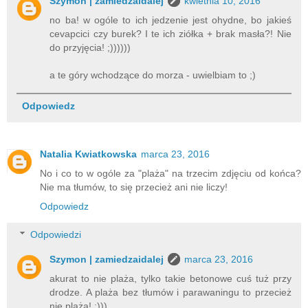
Szymon | zamiedzaidalej
kwietnia 10, 2016
no ba! w ogóle to ich jedzenie jest ohydne, bo jakieś
cevapcici czy burek? I te ich ziółka + brak masła?! Nie
do przyjęcia! ;))))))
a te góry wchodzące do morza - uwielbiam to ;)
Odpowiedz
Natalia Kwiatkowska
marca 23, 2016
No i co to w ogóle za "plaża" na trzecim zdjęciu od końca?
Nie ma tłumów, to się przecież ani nie liczy!
Odpowiedz
Odpowiedzi
Szymon | zamiedzaidalej
marca 23, 2016
akurat to nie plaża, tylko takie betonowe cuś tuż przy
drodze. A plaża bez tłumów i parawaningu to przecież
nie plaża! ;)))