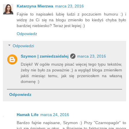
Katarzyna Mierzwa
marca 23, 2016
Fajnie to napisałeś lubię ludzi z poczuciem humoru :) i
widzę że Ci się na blogu zmieniło bo kiedyś chyba było
bardziej niebiesko? Teraz jest lepiej :)
Odpowiedz
Odpowiedzi
Szymon | zamiedzaidalej
marca 23, 2016
Dzięki! W ogóle muszę pisać więcej tego typu tekstów,
żeby nie było za poważnie ;) a wygląd bloga zmieniłem
jakiś miesiąc temu, jak się przeniosłem na własną
domenę :)
Odpowiedz
Hamak Life
marca 24, 2016
Bardzo fajnie napisane, Szymon :) Przy "Czarnopagór" to
już się śmiałam w głos...a Rosjanie to faktycznie nie mogą