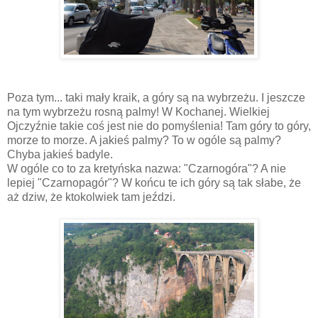
Poza tym... taki mały kraik, a góry są na wybrzeżu. I jeszcze
na tym wybrzeżu rosną palmy! W Kochanej. Wielkiej
Ojczyźnie takie coś jest nie do pomyślenia! Tam góry to góry,
morze to morze. A jakieś palmy? To w ogóle są palmy?
Chyba jakieś badyle.
W ogóle co to za kretyńska nazwa: "Czarnogóra"? A nie
lepiej "Czarnopagór"? W końcu te ich góry są tak słabe, że
aż dziw, że ktokolwiek tam jeździ.