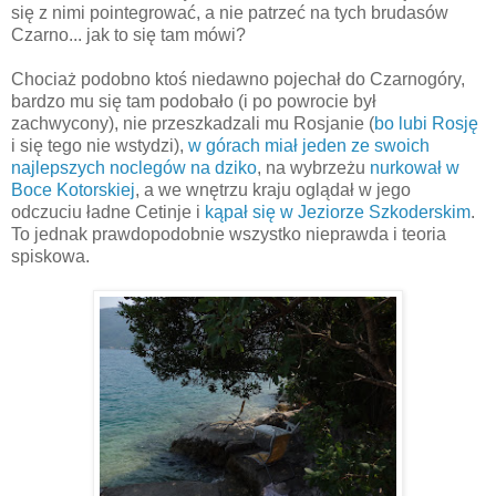
się z nimi pointegrować, a nie patrzeć na tych brudasów
Czarno... jak to się tam mówi?
Chociaż podobno ktoś niedawno pojechał do Czarnogóry,
bardzo mu się tam podobało (i po powrocie był
zachwycony), nie przeszkadzali mu Rosjanie (
bo lubi Rosję
i się tego nie wstydzi),
w górach miał jeden ze swoich
najlepszych noclegów na dziko
, na wybrzeżu
nurkował w
Boce Kotorskiej
, a we wnętrzu kraju oglądał w jego
odczuciu ładne Cetinje i
kąpał się w Jeziorze Szkoderskim
.
To jednak prawdopodobnie wszystko nieprawda i teoria
spiskowa.