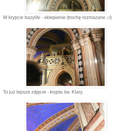
W krypcie bazyliki - sklepienie (trochę rozmazane ;-/)
To już lepsze zdjęcie - krypta św. Klary.