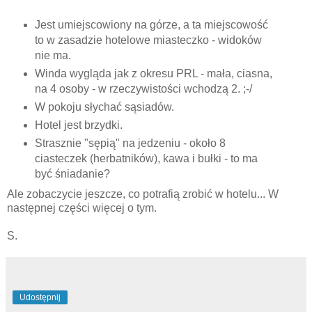
Jest umiejscowiony na górze, a ta miejscowość
to w zasadzie hotelowe miasteczko - widoków
nie ma.
Winda wygląda jak z okresu PRL - mała, ciasna,
na 4 osoby - w rzeczywistości wchodzą 2. ;-/
W pokoju słychać sąsiadów.
Hotel jest brzydki.
Strasznie "sępią" na jedzeniu - około 8
ciasteczek (herbatników), kawa i bułki - to ma
być śniadanie?
Ale zobaczycie jeszcze, co potrafią zrobić w hotelu... W
następnej części więcej o tym.
S.
Udostępnij