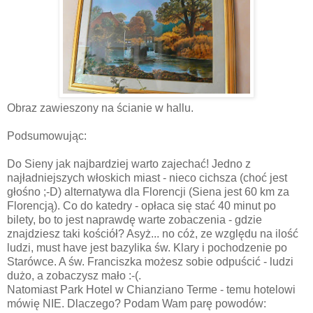
Obraz zawieszony na ścianie w hallu.
Podsumowując:
Do Sieny jak najbardziej warto zajechać! Jedno z
najładniejszych włoskich miast - nieco cichsza (choć jest
głośno ;-D) alternatywa dla Florencji (Siena jest 60 km za
Florencją). Co do katedry - opłaca się stać 40 minut po
bilety, bo to jest naprawdę warte zobaczenia - gdzie
znajdziesz taki kościół? Asyż... no cóż, ze względu na ilość
ludzi, must have jest bazylika św. Klary i pochodzenie po
Starówce. A św. Franciszka możesz sobie odpuścić - ludzi
dużo, a zobaczysz mało :-(.
Natomiast Park Hotel w Chianziano Terme - temu hotelowi
mówię NIE. Dlaczego? Podam Wam parę powodów: