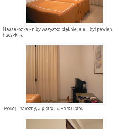
Nasze łóżka - niby wszystko pięknie, ale... był pewien
haczyk ;-/.
Pokój - narożny, 3 piętro ;-/. Park Hotel.