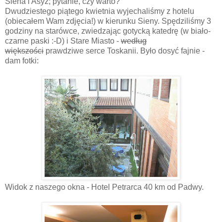
Siena i Asyż; pytanie, czy warto?
Dwudziestego piątego kwietnia wyjechaliśmy z hotelu
(obiecałem Wam zdjęcia!) w kierunku Sieny. Spędziliśmy 3
godziny na starówce, zwiedzając gotycką katedrę (w biało-
czarne paski :-D) i Stare Miasto -
według
większości
prawdziwe serce Toskanii. Było dosyć fajnie -
dam fotki:
Widok z naszego okna - Hotel Petrarca 40 km od Padwy.