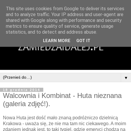
This site uses cookies from Google to deliver its services
and to analyze traffic. Your IP address and user-agent are
shared with Google along with performance and security
metrics to ensure quality of service, generate usage
statistics, and to detect and address abuse.
LEARN MORE
GOT IT
▼
18 grudnia 2014
Walcownia i Kombinat - Huta nieznana
(galeria zdjęć!).
Nowa Huta jest dość mało znaną podróżniczo dzielnicą
Krakowa - uważa się, że nie ma tam nic ciekawego. A moim
zdaniem jednak jest, to taki tygiel, gdzie emeryci chodzą na