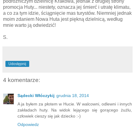
podróżniczym dzielnicę Krakowa, jednak z drugiej strony
promocja Huty... niestety, oznacza jej śmierć i utratę klimatu,
a co za tym idzie, ściągnięcie mas turystów. Niemniej jednak
moim zdaniem Nowa Huta jest piękną dzielnicą, według
mnie warto ją odwiedzić!
S.
Udostępnij
4 komentarze:
Sądecki Włóczykij
grudnia 18, 2014
A ja byłem za płotem w Hucie. W walcowni, odlewni i innych
zakładach huty. Na widok lejącego się gorącego żużlu,
człowiek cieszy się jak dziecko :-)
Odpowiedz