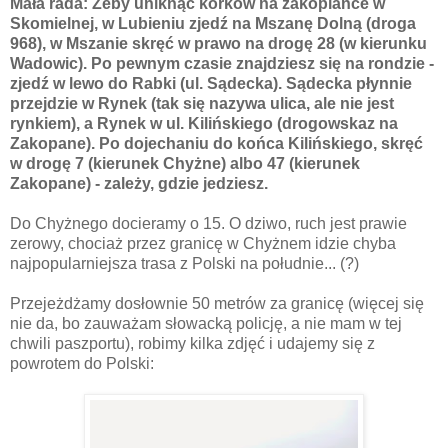
Mała rada: Żeby uniknąć korków na zakopiance w
Skomielnej, w Lubieniu zjedź na Mszanę Dolną (droga
968), w Mszanie skręć w prawo na drogę 28 (w kierunku
Wadowic). Po pewnym czasie znajdziesz się na rondzie -
zjedź w lewo do Rabki (ul. Sądecka). Sądecka płynnie
przejdzie w Rynek (tak się nazywa ulica, ale nie jest
rynkiem), a Rynek w ul. Kilińskiego (drogowskaz na
Zakopane). Po dojechaniu do końca Kilińskiego, skręć
w drogę 7 (kierunek Chyżne) albo 47 (kierunek
Zakopane) - zależy, gdzie jedziesz.
Do Chyżnego docieramy o 15. O dziwo, ruch jest prawie
zerowy, chociaż przez granicę w Chyżnem idzie chyba
najpopularniejsza trasa z Polski na południe... (?)
Przejeżdżamy dosłownie 50 metrów za granicę (więcej się
nie da, bo zauważam słowacką policję, a nie mam w tej
chwili paszportu), robimy kilka zdjęć i udajemy się z
powrotem do Polski: