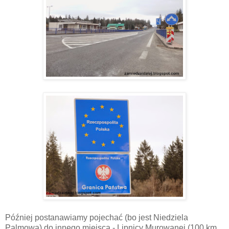
Później postanawiamy pojechać (bo jest Niedziela
Palmowa) do innego miejsca - Lipnicy Murowanej (100 km