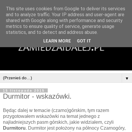
This site uses cookies from Google to deliver its services
and to analyze traffic. Your IP address and user-agent are
shared with Google along with performance and security
metrics to ensure quality of service, generate usage
statistics, and to detect and address abuse.
LEARN MORE
GOT IT
▼
15 listopada 2015
Durmitor - wskazówki.
Będąc dalej w temacie (czarno)górskim, tym razem
przygotowałem wskazówki na temat jednego z
najładniejszych pasm górskich, jakie widziałem, czyli
Durmitoru
. Durmitor jest położony na północy Czarnogóry,