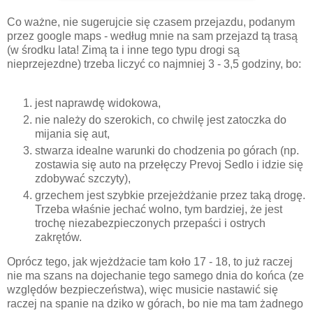
Co ważne, nie sugerujcie się czasem przejazdu, podanym
przez google maps - według mnie na sam przejazd tą trasą
(w środku lata! Zimą ta i inne tego typu drogi są
nieprzejezdne) trzeba liczyć co najmniej 3 - 3,5 godziny, bo:
jest naprawdę widokowa,
nie należy do szerokich, co chwilę jest zatoczka do
mijania się aut,
stwarza idealne warunki do chodzenia po górach (np.
zostawia się auto na przełęczy Prevoj Sedlo i idzie się
zdobywać szczyty),
grzechem jest szybkie przejeżdżanie przez taką drogę.
Trzeba właśnie jechać wolno, tym bardziej, że jest
trochę niezabezpieczonych przepaści i ostrych
zakrętów.
Oprócz tego, jak wjeżdżacie tam koło 17 - 18, to już raczej
nie ma szans na dojechanie tego samego dnia do końca (ze
względów bezpieczeństwa), więc musicie nastawić się
raczej na spanie na dziko w górach, bo nie ma tam żadnego