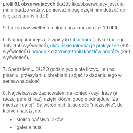
profil
61 obserwujących
(każdy like/obserwujący jest dla
mnie bardzo ważny, ponieważ mogę dzięki nim dotrzeć do
większej grupy ludzi!),
5. Liczba wyświetleń na blogu przekroczyła już
10 000,
6. Najpopularniejsze 3 wpisy to
Libuchora
(artykuł mojego
Taty, 450 wyświetleń),
ukraińskie informacje praktyczne
(405
wyświetleń) i
poradnik o zmniejszaniu kosztów podróży
(290
wyświetleń),
7. Spędziłem... DUŻO godzin (wolę nie liczyć, ile!) na
pisaniu, przesyłaniu, obrabianiu zdjęć i składaniu tego w
sensowną całość,
8. Najciekawsze zachowałem na koniec - czyli frazy (a
raczej perełki fraz), dzięki którym google odnajduje "Za
miedzą i dalej". Są wśród nich takie dość "niezwykłe", do
których należą np.:
"stolica państwa leków"
"galeria huta"