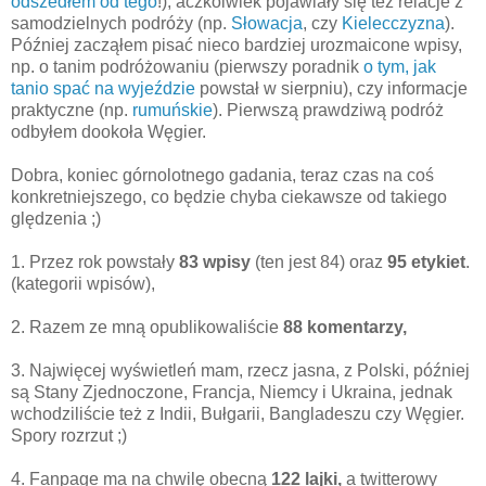
odszedłem od tego
!), aczkolwiek pojawiały się też relacje z
samodzielnych podróży (np.
Słowacja
, czy
Kielecczyzna
).
Później zacząłem pisać nieco bardziej urozmaicone wpisy,
np. o tanim podróżowaniu (pierwszy poradnik
o tym, jak
tanio spać na wyjeździe
powstał w sierpniu), czy informacje
praktyczne (np.
rumuńskie
). Pierwszą prawdziwą podróż
odbyłem dookoła Węgier.
Dobra, koniec górnolotnego gadania, teraz czas na coś
konkretniejszego, co będzie chyba ciekawsze od takiego
ględzenia ;)
1. Przez rok powstały
83 wpisy
(ten jest 84) oraz
95 etykiet
.
(kategorii wpisów),
2. Razem ze mną opublikowaliście
88 komentarzy,
3. Najwięcej wyświetleń mam, rzecz jasna, z Polski, później
są Stany Zjednoczone, Francja, Niemcy i Ukraina, jednak
wchodziliście też z Indii, Bułgarii, Bangladeszu czy Węgier.
Spory rozrzut ;)
4. Fanpage ma na chwilę obecną
122 lajki,
a twitterowy