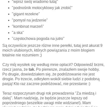
"wpisz swój wiadomo tutaj"
"podnośnik motocyklowy jak zrobić"
"gigant rezekne"
"pomysł na jedzenie"
"kombinat marzeń"
"a ska"
"częstochowa pogoda na jutro"
Są oczywiście jeszcze różne inne perełki, tutaj jest akurat 9
moich ulubionych, których powiązania z moim blogiem
totalnie nie rozumiem ;)
Czy mój wysiłek się według mnie opłacił? Odpowiedź brzmi,
rzecz jasna, że
tak.
Po pierwsze, znalazłem swoje hobby.
Po drugie, dowiedziałem się, że podróżowanie nie jest
drogie. Po trzecie, odkryłem wokół siebie ludzi z podobną
pasją! Kto raz zacznie podróżować, nie przestanie :)
Teraz rozpoczynam drugi rok prowadzenia "Za miedzą i
dalej". Mam nadzieję, że będzie jeszcze lepszy od
poprzedniego (wszelkie uwagi mile widziane!). Mam