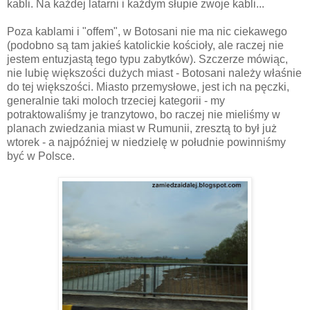
kabli. Na każdej latarni i każdym słupie zwoje kabli...
Poza kablami i "offem", w Botosani nie ma nic ciekawego
(podobno są tam jakieś katolickie kościoły, ale raczej nie
jestem entuzjastą tego typu zabytków). Szczerze mówiąc,
nie lubię większości dużych miast - Botosani należy właśnie
do tej większości. Miasto przemysłowe, jest ich na pęczki,
generalnie taki moloch trzeciej kategorii - my
potraktowaliśmy je tranzytowo, bo raczej nie mieliśmy w
planach zwiedzania miast w Rumunii, zresztą to był już
wtorek - a najpóźniej w niedzielę w południe powinniśmy
być w Polsce.