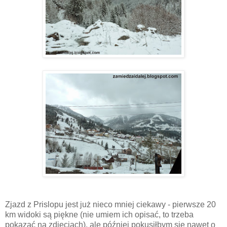
Zjazd z Prislopu jest już nieco mniej ciekawy - pierwsze 20
km widoki są piękne (nie umiem ich opisać, to trzeba
pokazać na zdjęciach), ale później pokusiłbym się nawet o