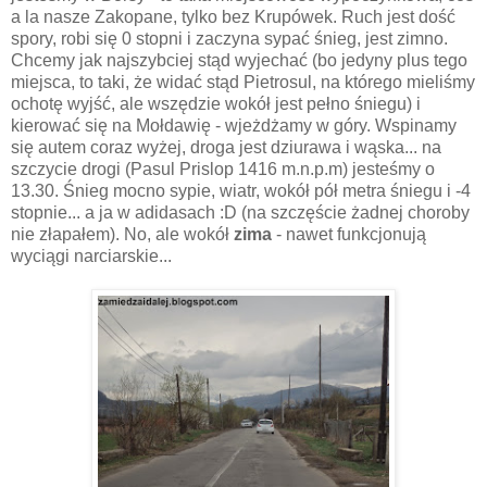
a la nasze Zakopane, tylko bez Krupówek. Ruch jest dość
spory, robi się 0 stopni i zaczyna sypać śnieg, jest zimno.
Chcemy jak najszybciej stąd wyjechać (bo jedyny plus tego
miejsca, to taki, że widać stąd Pietrosul, na którego mieliśmy
ochotę wyjść, ale wszędzie wokół jest pełno śniegu) i
kierować się na Mołdawię - wjeżdżamy w góry. Wspinamy
się autem coraz wyżej, droga jest dziurawa i wąska... na
szczycie drogi (Pasul Prislop 1416 m.n.p.m) jesteśmy o
13.30. Śnieg mocno sypie, wiatr, wokół pół metra śniegu i -4
stopnie... a ja w adidasach :D (na szczęście żadnej choroby
nie złapałem). No, ale wokół
zima
- nawet funkcjonują
wyciągi narciarskie...