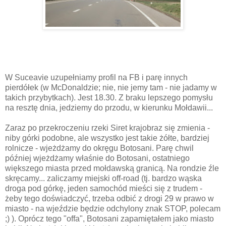
W Suceavie uzupełniamy profil na FB i parę innych
pierdółek (w McDonaldzie; nie, nie jemy tam - nie jadamy w
takich przybytkach). Jest 18.30. Z braku lepszego pomysłu
na resztę dnia, jedziemy do przodu, w kierunku Mołdawii...
Zaraz po przekroczeniu rzeki Siret krajobraz się zmienia -
niby górki podobne, ale wszystko jest takie żółte, bardziej
rolnicze - wjeżdżamy do okręgu Botosani. Parę chwil
później wjeżdżamy właśnie do Botosani, ostatniego
większego miasta przed mołdawską granicą. Na rondzie źle
skręcamy... zaliczamy miejski off-road (tj. bardzo wąska
droga pod górkę, jeden samochód mieści się z trudem -
żeby tego doświadczyć, trzeba odbić z drogi 29 w prawo w
miasto - na wjeździe będzie odchylony znak STOP, polecam
;) ). Oprócz tego "offa", Botosani zapamiętałem jako miasto