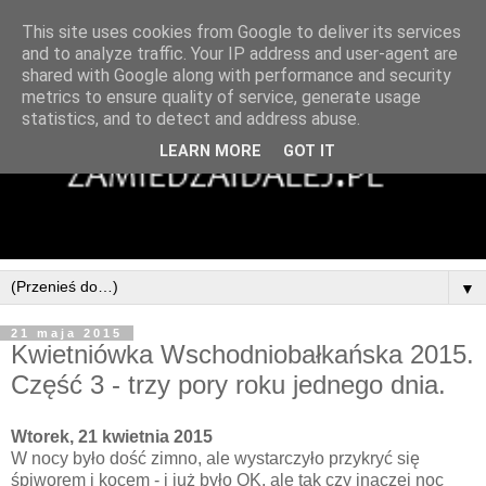
This site uses cookies from Google to deliver its services
and to analyze traffic. Your IP address and user-agent are
shared with Google along with performance and security
metrics to ensure quality of service, generate usage
statistics, and to detect and address abuse.
LEARN MORE
GOT IT
▼
21 maja 2015
Kwietniówka Wschodniobałkańska 2015.
Część 3 - trzy pory roku jednego dnia.
Wtorek, 21 kwietnia 2015
W nocy było dość zimno, ale wystarczyło przykryć się
śpiworem i kocem - i już było OK, ale tak czy inaczej noc