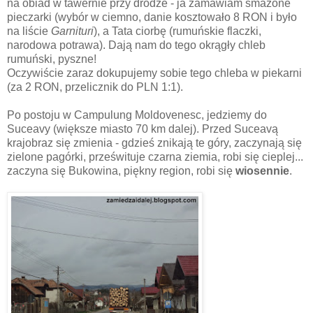
na obiad w tawernie przy drodze - ja zamawiam smażone
pieczarki (wybór w ciemno, danie kosztowało 8 RON i było
na liście
Garnituri
), a Tata ciorbę (rumuńskie flaczki,
narodowa potrawa). Dają nam do tego okrągły chleb
rumuński, pyszne!
Oczywiście zaraz dokupujemy sobie tego chleba w piekarni
(za 2 RON, przelicznik do PLN 1:1).
Po postoju w Campulung Moldovenesc, jedziemy do
Suceavy (większe miasto 70 km dalej). Przed Suceavą
krajobraz się zmienia - gdzieś znikają te góry, zaczynają się
zielone pagórki, prześwituje czarna ziemia, robi się cieplej...
zaczyna się Bukowina, piękny region, robi się
wiosennie
.