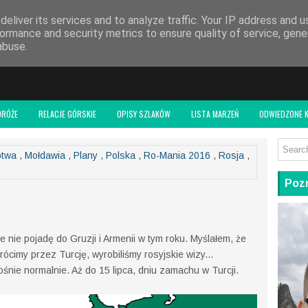
 BLOGU
eliver its services and to analyze traffic. Your IP address and 
ormance and security metrics to ensure quality of service, gen
abuse.
DRÓŻE
RELACJE GÓRSKIE
OPISY SZLAKÓW
LISTA MARZEŃ
ODWIEDZONE K
otwa
,
Mołdawia
,
Plany
,
Polska
,
Ro-Mania 2016
,
Rosja
,
Pozn
 nie pojadę do Gruzji i Armenii w tym roku. Myślałem, że
ócimy przez Turcję, wyrobiliśmy rosyjskie wizy...
śnie normalnie. Aż do 15 lipca, dniu zamachu w Turcji.