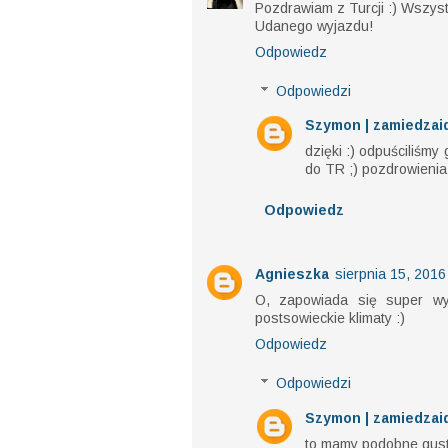
Pozdrawiam z Turcji :) Wszystk
Udanego wyjazdu!
Odpowiedz
Odpowiedzi
Szymon | zamiedzaid
dzięki :) odpuściliśmy
do TR ;) pozdrowienia
Odpowiedz
Agnieszka
sierpnia 15, 2016
O, zapowiada się super wy
postsowieckie klimaty :)
Odpowiedz
Odpowiedzi
Szymon | zamiedzaid
to mamy podobne gust