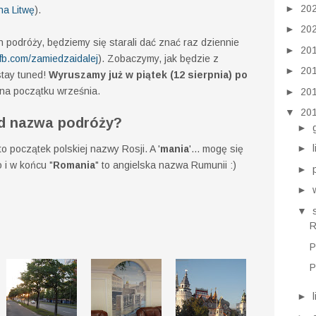
►
20
na Litwę
).
►
20
 podróży, będziemy się starali dać znać raz dziennie
►
20
fb.com/zamiedzaidalej
). Zobaczymy, jak będzie z
►
20
stay tuned!
Wyruszamy już w piątek (12 sierpnia) po
na początku września.
►
20
▼
20
d nazwa podróży?
►
►
 to początek polskiej nazwy Rosji. A '
mania
'... mogę się
o i w końcu "
Romania
" to angielska nazwa Rumunii :)
►
►
▼
R
P
P
►