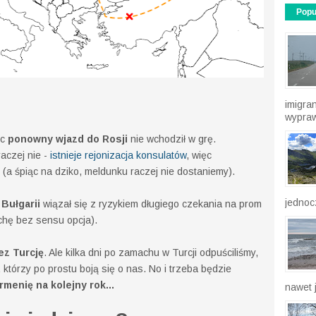
Popu
imigra
wypraw
ęc
ponowny wjazd do Rosji
nie wchodził w grę.
raczej nie -
istnieje rejonizacja konsulatów
, więc
 (a śpiąc na dziko, meldunku raczej nie dostaniemy).
jednocz
Bułgarii
wiązał się z ryzykiem długiego czekania na prom
ochę bez sensu opcja).
ez Turcję
. Ale kilka dni po zamachu w Turcji odpuściliśmy,
 którzy po prostu boją się o nas. No i trzeba będzie
menię na kolejny rok...
nawet j