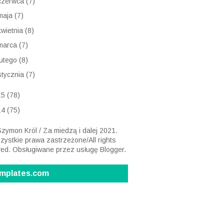
czerwca
(7)
maja
(7)
kwietnia
(8)
marca
(7)
lutego
(8)
stycznia
(7)
15
(78)
14
(75)
zymon Król / Za miedzą i dalej 2021.
ystkie prawa zastrzeżone/All rights
ved. Obsługiwane przez usługę
Blogger
.
mplates.com