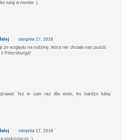
o tutaj w normie :)
alej
sierpnia 17, 2016
 gł.ze względu na rodzinę, która nie chciała nas puścić
 z Petersburga!
prawa! Też w sam raz dla mnie, bo bardzo lubię
alej
sierpnia 17, 2016
a podróżnicze :)