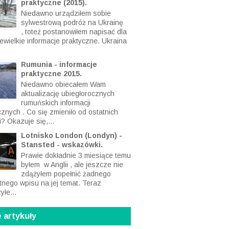
praktyczne (2015).
Niedawno urządziłem sobie
sylwestrową podróż na Ukrainę
, toteż postanowiłem napisać dla
ewielkie informacje praktyczne. Ukraina
Rumunia - informacje
praktyczne 2015.
Niedawno obiecałem Wam
aktualizację ubiegłorocznych
rumuńskich informacji
cznych . Co się zmieniło od ostatnich
? Okazuje się,...
Lotnisko London (Londyn) -
Stansted - wskazówki.
Prawie dokładnie 3 miesiące temu
byłem w Anglii , ale jeszcze nie
zdążyłem popełnić żadnego
tnego wpisu na jej temat. Teraz
yłe...
 artykuły