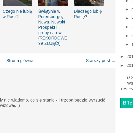
►
►
Czego nie lubię
Świątynie w
Dlaczego lubię
w Rosji?
Petersburgu,
Rosję?
►
Newa, Newski
►
Prospekt i
groby carów
►
(REKORDOWE
99 ZDJĘĆ!)
►
►
20
Strona główna
Starszy post →
►
20
© S
Wsz
reser
dy nie wiadomo, co się stanie - i trzeba będzie wyrzucić
BTe
owizować :)