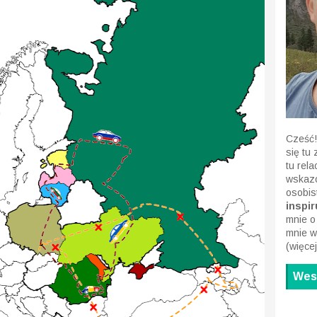
Cześć!
się tu
tu rel
wskazó
osobis
inspiru
mnie o
mnie w
(
więcej
Wesp