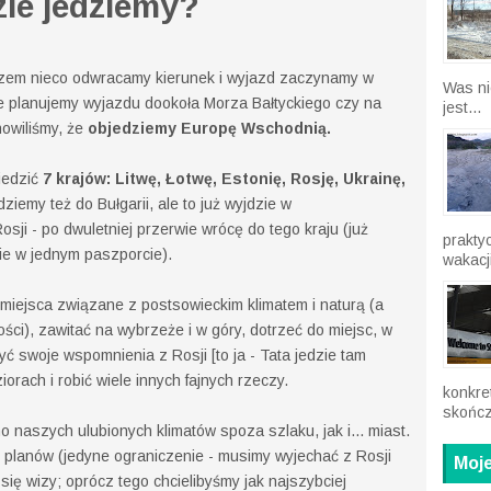
ie jedziemy?
azem nieco odwracamy kierunek i wyjazd zaczynamy w
Was ni
 nie planujemy wyjazdu dookoła Morza Bałtyckiego czy na
jest...
nowiliśmy, że
objedziemy Europę Wschodnią.
iedzić
7 krajów: Litwę, Łotwę, Estonię, Rosję, Ukrainę,
iemy też do Bułgarii, ale to już wyjdzie w
sji - po dwuletniej przerwie wrócę do tego kraju (już
prakty
kie w jednym paszporcie).
wakacji
iejsca związane z postsowieckim klimatem i naturą (a
ci), zawitać na wybrzeże i w góry, dotrzeć do miejsc, w
yć swoje wspomnienia z Rosji [to ja - Tata jedzie tam
iorach i robić wiele innych fajnych rzeczy.
konkre
skończ
 naszych ulubionych klimatów spoza szlaku, jak i... miast.
 planów (jedyne ograniczenie - musimy wyjechać z Rosji
Moje
ię wizy; oprócz tego chcielibyśmy jak najszybciej