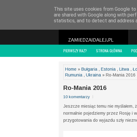
POLITYKA PRYWATNOŚCI
WSPÓŁPRACA
O
This site uses cookies from Google to d
are shared with Google along with perf
statistics, and to detect and address 
PIERWSZY RAZ?
STRONA GŁÓWNA
PO
Home
»
Bułgaria
,
Estonia
,
Litwa
,
Ł
Rumunia
,
Ukraina
» Ro-Mania 2016
Ro-Mania 2016
10 komentarzy
Jeszcze miesiąc temu nie myślałem, że
normalnie pojedziemy przez Rosję i wr
przygotowania do wyjazdu szły niezno