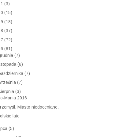
21
(3)
20
(15)
19
(18)
18
(37)
17
(72)
16
(81)
grudnia
(7)
listopada
(8)
października
(7)
września
(7)
sierpnia
(3)
o-Mania 2016
rzemyśl. Miasto niedoceniane.
olskie lato
lipca
(5)