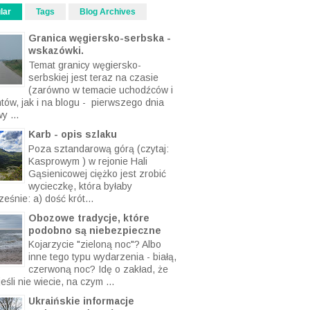
lar
Tags
Blog Archives
Granica węgiersko-serbska -
wskazówki.
Temat granicy węgiersko-
serbskiej jest teraz na czasie
(zarówno w temacie uchodźców i
ntów, jak i na blogu - pierwszego dnia
y ...
Karb - opis szlaku
Poza sztandarową górą (czytaj:
Kasprowym ) w rejonie Hali
Gąsienicowej ciężko jest zrobić
wycieczkę, która byłaby
eśnie: a) dość krót...
Obozowe tradycje, które
podobno są niebezpieczne
Kojarzycie "zieloną noc"? Albo
inne tego typu wydarzenia - białą,
czerwoną noc? Idę o zakład, że
eśli nie wiecie, na czym ...
Ukraińskie informacje