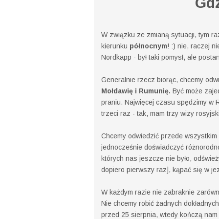
Gdz
W związku ze zmianą sytuacji, tym r
kierunku
północnym
! :) nie, raczej
Nordkapp - był taki pomysł, ale posta
Generalnie rzecz biorąc, chcemy odw
Mołdawię i Rumunię.
Być może zajedz
praniu. Najwięcej czasu spędzimy w Ro
trzeci raz - tak, mam trzy wizy rosyjs
Chcemy odwiedzić przede wszystkim m
jednocześnie doświadczyć różnorodnoś
których nas jeszcze nie było, odśwież
dopiero pierwszy raz], kąpać się w jez
W każdym razie nie zabraknie zarówno
Nie chcemy robić żadnych dokładnych
przed 25 sierpnia, wtedy kończą nam s