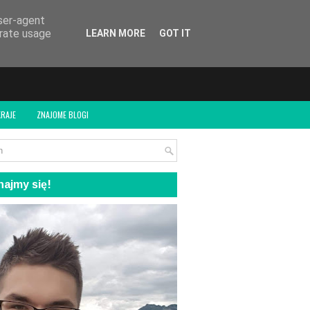
user-agent
erate usage
LEARN MORE
GOT IT
RAJE
ZNAJOME BLOGI
ajmy się!