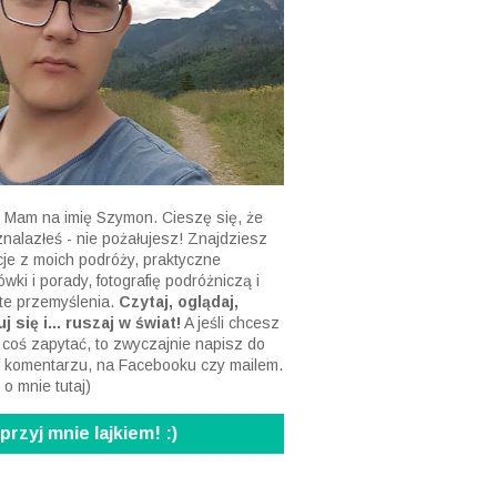
 Mam na imię Szymon. Cieszę się, że
 znalazłeś - nie pożałujesz! Znajdziesz
acje z moich podróży, praktyczne
wki i porady, fotografię podróżniczą i
te przemyślenia.
Czytaj, oglądaj,
j się i... ruszaj w świat!
A jeśli chcesz
 coś zapytać, to zwyczajnie napisz do
 komentarzu, na Facebooku czy mailem.
 o mnie tutaj
)
rzyj mnie lajkiem! :)