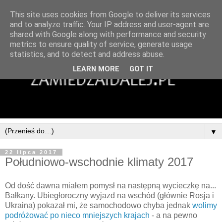
This site uses cookies from Google to deliver its services
and to analyze traffic. Your IP address and user-agent are
shared with Google along with performance and security
metrics to ensure quality of service, generate usage
statistics, and to detect and address abuse.
LEARN MORE
GOT IT
▼
22 lipca 2017
Południowo-wschodnie klimaty 2017
Od dość dawna miałem pomysł na następną wycieczkę na...
Bałkany. Ubiegłoroczny wyjazd na wschód (głównie Rosja i
Ukraina) pokazał mi, że samochodowo chyba jednak
wolimy
podróżować po nieco mniejszych krajach
- a na pewno