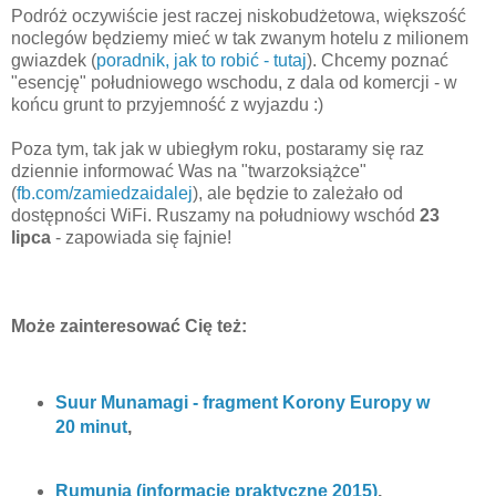
Podróż oczywiście jest raczej niskobudżetowa, większość
noclegów będziemy mieć w tak zwanym hotelu z milionem
gwiazdek (
poradnik, jak to robić - tutaj
). Chcemy poznać
"esencję" południowego wschodu, z dala od komercji - w
końcu grunt to przyjemność z wyjazdu :)
Poza tym, tak jak w ubiegłym roku, postaramy się raz
dziennie informować Was na "twarzoksiążce"
(
fb.com/zamiedzaidalej
), ale będzie to zależało od
dostępności WiFi. Ruszamy na południowy wschód
23
lipca
- zapowiada się fajnie!
Może zainteresować Cię też:
Suur Munamagi - fragment Korony Europy w
20 minut
,
Rumunia (informacje praktyczne 2015)
,