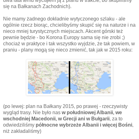
dwa lata temu wyciąłem ją z planu w trakcie, bo skupiliśmy
się na Bałkanach Zachodnich).
Nie mamy żadnego dokładnie wytyczonego szlaku - ale
ogólnie rzecz biorąc, chcielibyśmy skupić się na naturze i na
nieco mniej turystycznych miejscach. Akcent górski też
pewnie będzie - bo Korona Europy sama się nie zrobi ;)
chociaż w praktyce i tak wszystko wyjdzie, że tak powiem, w
praniu - plany mogą się nieco zmienić, tak jak w 2015 roku:
(po lewej: plan na Bałkany 2015, po prawej - rzeczywisty
wygląd trasy. Nie było nas
w południowej Albanii, we
wschodniej Macedonii, w Grecji ani w Bułgarii
, za to
odwiedziliśmy
północne wybrzeże Albanii i więcej Bośni
,
niż zakładaliśmy)