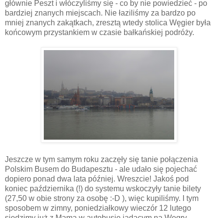
głównie Peszt i włóczyliśmy się - co by nie powiedzieć - po
bardziej znanych miejscach. Nie łaziliśmy za bardzo po
mniej znanych zakątkach, zresztą wtedy stolica Węgier była
końcowym przystankiem w czasie bałkańskiej podróży.
Jeszcze w tym samym roku zaczęły się tanie połączenia
Polskim Busem do Budapesztu - ale udało się pojechać
dopiero ponad dwa lata później. Wreszcie! Jakoś pod
koniec października (!) do systemu wskoczyły tanie bilety
(27,50 w obie strony za osobę :-D ), więc kupiliśmy. I tym
sposobem w zimny, poniedziałkowy wieczór 12 lutego
siedzimy już z Mamą w autobusie jadącym na Węgry.