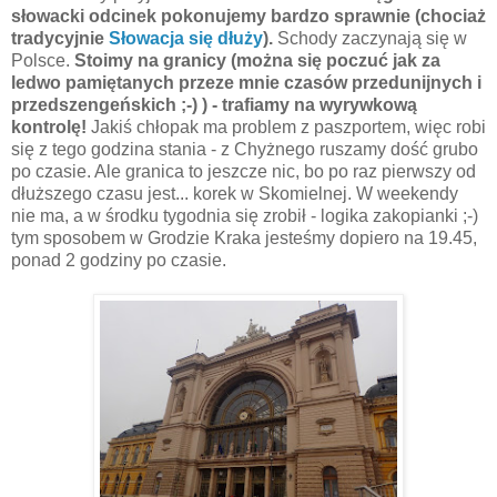
słowacki odcinek pokonujemy bardzo sprawnie (chociaż
tradycyjnie
Słowacja się dłuży
).
Schody zaczynają się w
Polsce.
Stoimy na granicy (można się poczuć jak za
ledwo pamiętanych przeze mnie czasów przedunijnych i
przedszengeńskich ;-) ) - trafiamy na wyrywkową
kontrolę!
Jakiś chłopak ma problem z paszportem, więc robi
się z tego godzina stania - z Chyżnego ruszamy dość grubo
po czasie. Ale granica to jeszcze nic, bo po raz pierwszy od
dłuższego czasu jest... korek w Skomielnej. W weekendy
nie ma, a w środku tygodnia się zrobił - logika zakopianki ;-)
tym sposobem w Grodzie Kraka jesteśmy dopiero na 19.45,
ponad 2 godziny po czasie.