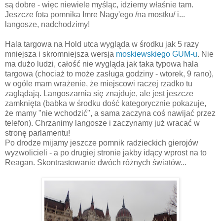
są dobre - więc niewiele myśląc, idziemy właśnie tam.
Jeszcze fota pomnika Imre Nagy'ego /na mostku/ i...
langosze, nadchodzimy!
Hala targowa na Hold utca wygląda w środku jak 5 razy
mniejsza i skromniejsza wersja
moskiewskiego GUM-u
. Nie
ma dużo ludzi, całość nie wygląda jak taka typowa hala
targowa (chociaż to może zasługa godziny - wtorek, 9 rano),
w ogóle mam wrażenie, że miejscowi raczej rzadko tu
zaglądają. Langoszarnia się znajduje, ale jest jeszcze
zamknięta (babka w środku dość kategorycznie pokazuje,
że mamy "nie wchodzić", a sama zaczyna coś nawijać przez
telefon). Chrzanimy langosze i zaczynamy już wracać w
stronę parlamentu!
Po drodze mijamy jeszcze pomnik radzieckich gierojów
wyzwolicieli - a po drugiej stronie jakby idący wprost na to
Reagan. Skontrastowanie dwóch różnych światów...