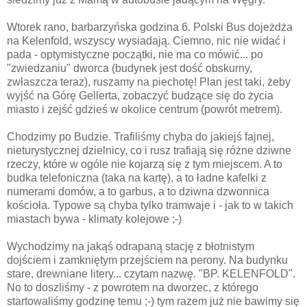
Wtorek rano, barbarzyńska godzina 6. Polski Bus dojeżdża
na Kelenfold, wszyscy wysiadają. Ciemno, nic nie widać i
pada - optymistyczne początki, nie ma co mówić... po
"zwiedzaniu" dworca (budynek jest dość obskurny,
zwłaszcza teraz), ruszamy na piechotę! Plan jest taki, żeby
wyjść na Górę Gellerta, zobaczyć budzące się do życia
miasto i zejść gdzieś w okolice centrum (powrót metrem).
Chodzimy po Budzie. Trafiliśmy chyba do jakiejś fajnej,
nieturystycznej dzielnicy, co i rusz trafiają się różne dziwne
rzeczy, które w ogóle nie kojarzą się z tym miejscem. A to
budka telefoniczna (taka na kartę), a to ładne kafelki z
numerami domów, a to garbus, a to dziwna dzwonnica
kościoła. Typowe są chyba tylko tramwaje i - jak to w takich
miastach bywa - klimaty kolejowe ;-)
Wychodzimy na jakąś odrapaną stację z błotnistym
dojściem i zamkniętym przejściem na perony. Na budynku
stare, drewniane litery... czytam nazwę. "BP. KELENFOLD".
No to doszliśmy - z powrotem na dworzec, z którego
startowaliśmy godzinę temu ;-) tym razem już nie bawimy się