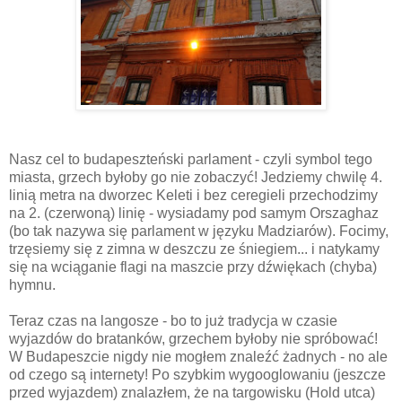
Nasz cel to budapeszteński parlament - czyli symbol tego
miasta, grzech byłoby go nie zobaczyć! Jedziemy chwilę 4.
linią metra na dworzec Keleti i bez ceregieli przechodzimy
na 2. (czerwoną) linię - wysiadamy pod samym Orszaghaz
(bo tak nazywa się parlament w języku Madziarów). Focimy,
trzęsiemy się z zimna w deszczu ze śniegiem... i natykamy
się na wciąganie flagi na maszcie przy dźwiękach (chyba)
hymnu.
Teraz czas na langosze - bo to już tradycja w czasie
wyjazdów do bratanków, grzechem byłoby nie spróbować!
W Budapeszcie nigdy nie mogłem znaleźć żadnych - no ale
od czego są internety! Po szybkim wygooglowaniu (jeszcze
przed wyjazdem) znalazłem, że na targowisku (Hold utca)