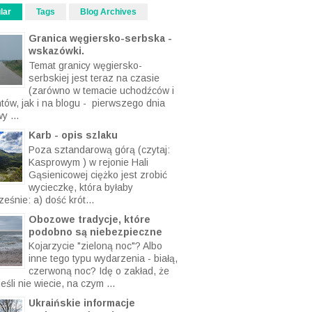
lar
Tags
Blog Archives
Granica węgiersko-serbska -
wskazówki.
Temat granicy węgiersko-
serbskiej jest teraz na czasie
(zarówno w temacie uchodźców i
ntów, jak i na blogu - pierwszego dnia
y ...
Karb - opis szlaku
Poza sztandarową górą (czytaj:
Kasprowym ) w rejonie Hali
Gąsienicowej ciężko jest zrobić
wycieczkę, która byłaby
eśnie: a) dość krót...
Obozowe tradycje, które
podobno są niebezpieczne
Kojarzycie "zieloną noc"? Albo
inne tego typu wydarzenia - białą,
czerwoną noc? Idę o zakład, że
eśli nie wiecie, na czym ...
Ukraińskie informacje