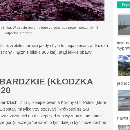
Popu
eżnika. W czasie robienia tego zdjęcia ręce powoli zaczynały mi
odpadać z zimna!
imigra
eśniej zrobiłem prawo jazdy i była to moja pierwsza dłuższa
wypraw
strony - łącznie blisko 800 km), stąd lekkie obawy
 BARDZKIE (KŁODZKA
jednocz
020
ardzkich. Z racji kompletowania Korony Gór Polski (które,
1 zostały mi tylko trzy szczyty) i krótkości szlaku
zy szczyt, cel na dzisiejszy dzień wyznacza się sam i
nawet j
że gór (dlaczego "prawie", o tym dalej) i być może zachód