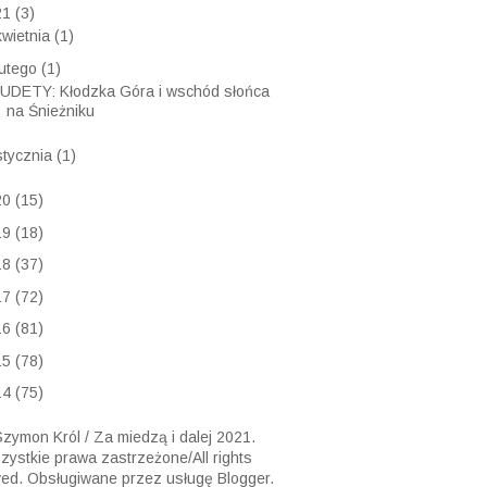
21
(3)
kwietnia
(1)
lutego
(1)
UDETY: Kłodzka Góra i wschód słońca
na Śnieżniku
stycznia
(1)
20
(15)
19
(18)
18
(37)
17
(72)
16
(81)
15
(78)
14
(75)
zymon Król / Za miedzą i dalej 2021.
ystkie prawa zastrzeżone/All rights
ved. Obsługiwane przez usługę
Blogger
.