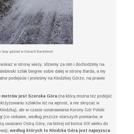
 lasy gdzieś w Górach Bardzkich
owskaz w stronę wieży. Idziemy za nim i dochodzimy na
iebieski szlak biegnie sobie dalej w stronę Barda, a my
atne podejście i jesteśmy na Kłodzkiej Górze, na prawie
8 metrów jest Szeroka Góra
(na którą można też podejść
krzyżowaniu szlaków iść na wprost, a nie skręcać w
 Kłodzką), ale w czasie ustanawiania Korony Gór Polski
ry
(co ciekawe, według jeszcze starszych pomiarów, w
ą uważano Ostrą Górę, na której od końca XIX wieku do
kowa),
według których to Kłodzka Góra jest najwyższa