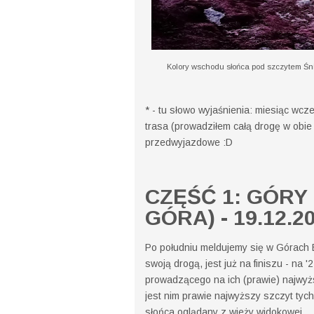
Kolory wschodu słońca pod szczytem Śni
* - tu słowo wyjaśnienia: miesiąc wcz
trasa (prowadziłem całą drogę w obie 
przedwyjazdowe :D
CZĘŚĆ 1: GÓRY
GÓRA) - 19.12.2
Po południu meldujemy się w Górach B
swoją drogą, jest już na finiszu - na '2
prowadzącego na ich (prawie) najwyżs
jest nim prawie najwyższy szczyt tych
słońca oglądany z wieży widokowej.