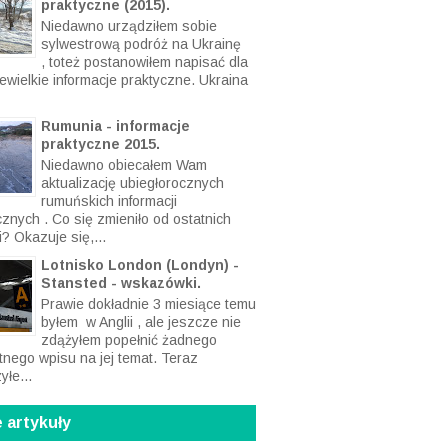
praktyczne (2015).
Niedawno urządziłem sobie
sylwestrową podróż na Ukrainę
, toteż postanowiłem napisać dla
ewielkie informacje praktyczne. Ukraina
Rumunia - informacje
praktyczne 2015.
Niedawno obiecałem Wam
aktualizację ubiegłorocznych
rumuńskich informacji
cznych . Co się zmieniło od ostatnich
? Okazuje się,...
Lotnisko London (Londyn) -
Stansted - wskazówki.
Prawie dokładnie 3 miesiące temu
byłem w Anglii , ale jeszcze nie
zdążyłem popełnić żadnego
tnego wpisu na jej temat. Teraz
yłe...
 artykuły