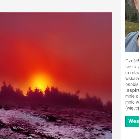
Cześć!
się tu
tu rel
wskazó
osobis
inspiru
mnie o
mnie w
(
więcej
Wesp