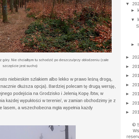
▼
20
►
▼
S
►
►
20
góry. Nie chciałbym tu schodzić po deszczu/przy oblodzeniu (całe
►
20
szczęście jest sucho)
►
20
prosto niebieskim szlakiem albo lekko w prawo leśną drogą,
►
20
znacznie dłuższa opcja). Bardziej polecam tę drugą wersję,
ejnego podejścia na Grodzisko i Jelenią Kopę /btw, w
►
20
a każdej wypukłości w terenie/, w zamian obchodzimy je z
►
20
ie lasem, a wszechobecna mgła wypełnia każdy
►
20
© S
Wsz
reser