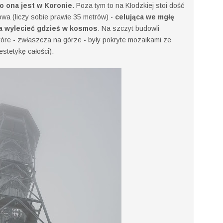
o ona jest w Koronie
. Poza tym to na Kłodzkiej stoi dość
wa (liczy sobie prawie 35 metrów) -
celująca we mgłę
ła wylecieć gdzieś w kosmos
. Na szczyt budowli
tóre - zwłaszcza na górze - były pokryte mozaikami ze
stetykę całości).