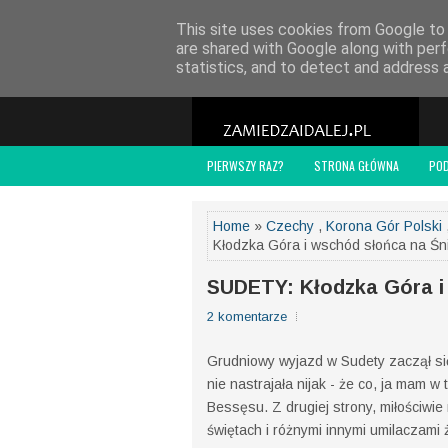
POLITYKA PRYWATNOŚCI
WSPÓŁPRACA
O
This site uses cookies from Google to d
are shared with Google along with perf
statistics, and to detect and address 
PIERWSZY RAZ?
STRONA GŁÓWNA
PO
Home
»
Czechy
,
Korona Gór Polski
Kłodzka Góra i wschód słońca na Śn
SUDETY: Kłodzka Góra i
2 komentarze
Grudniowy wyjazd w Sudety zaczął się
nie nastrajała nijak - że co, ja mam 
Bessęsu. Z drugiej strony, miłościw
świętach i różnymi innymi umilaczami