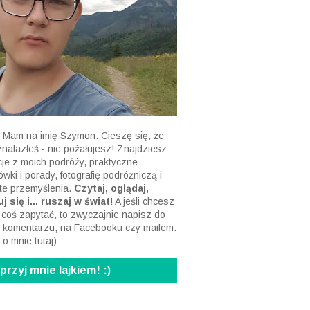
 Mam na imię Szymon. Cieszę się, że
 znalazłeś - nie pożałujesz! Znajdziesz
acje z moich podróży, praktyczne
wki i porady, fotografię podróżniczą i
te przemyślenia.
Czytaj, oglądaj,
j się i... ruszaj w świat!
A jeśli chcesz
 coś zapytać, to zwyczajnie napisz do
 komentarzu, na Facebooku czy mailem.
 o mnie tutaj
)
rzyj mnie lajkiem! :)