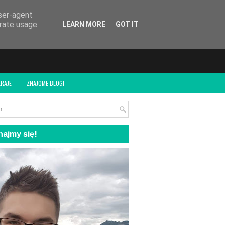
user-agent
erate usage
LEARN MORE
GOT IT
RAJE
ZNAJOME BLOGI
ajmy się!