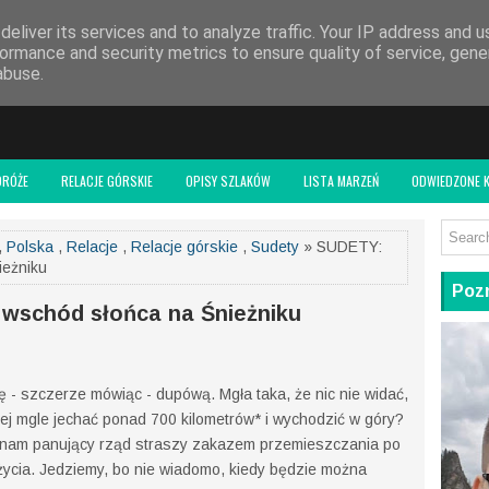
 BLOGU
eliver its services and to analyze traffic. Your IP address and 
ormance and security metrics to ensure quality of service, gen
abuse.
DRÓŻE
RELACJE GÓRSKIE
OPISY SZLAKÓW
LISTA MARZEŃ
ODWIEDZONE K
,
Polska
,
Relacje
,
Relacje górskie
,
Sudety
» SUDETY:
ieżniku
Pozn
 wschód słońca na Śnieżniku
 - szczerze mówiąc - dupówą. Mgła taka, że nic nie widać,
w tej mgle jechać ponad 700 kilometrów* i wychodzić w góry?
ie nam panujący rząd straszy zakazem przemieszczania po
 życia. Jedziemy, bo nie wiadomo, kiedy będzie można