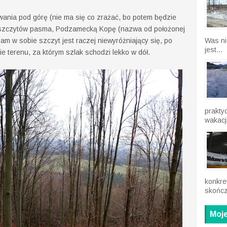
wania pod górę (nie ma się co zrażać, bo potem będzie
ze szczytów pasma, Podzamecką Kopę (nazwa od położonej
m w sobie szczyt jest raczej niewyróżniający się, po
Was ni
jest...
e terenu, za którym szlak schodzi lekko w dół.
prakty
wakacji
konkre
skończ
Moje