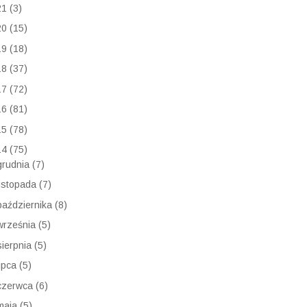
21
(3)
20
(15)
19
(18)
18
(37)
17
(72)
16
(81)
15
(78)
14
(75)
grudnia
(7)
listopada
(7)
października
(8)
września
(5)
sierpnia
(5)
lipca
(5)
czerwca
(6)
maja
(5)