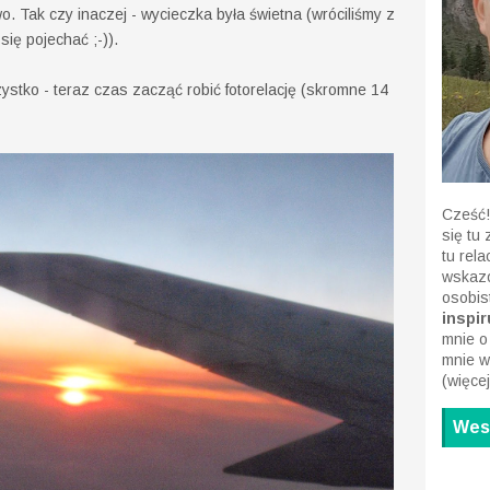
o. Tak czy inaczej - wycieczka była świetna (wróciliśmy z
się pojechać ;-)).
stko - teraz czas zacząć robić fotorelację (skromne 14
Cześć!
się tu
tu rel
wskazó
osobis
inspiru
mnie o
mnie w
(
więcej
Wesp