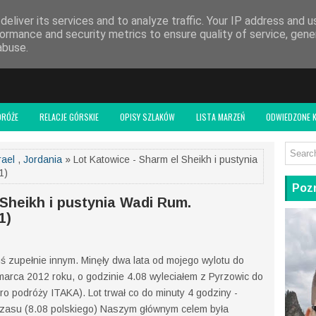
 BLOGU
eliver its services and to analyze traffic. Your IP address and 
ormance and security metrics to ensure quality of service, gen
abuse.
DRÓŻE
RELACJE GÓRSKIE
OPISY SZLAKÓW
LISTA MARZEŃ
ODWIEDZONE K
rael
,
Jordania
» Lot Katowice - Sharm el Sheikh i pustynia
1)
Pozn
Sheikh i pustynia Wadi Rum.
1)
ś zupełnie innym. Minęły dwa lata od mojego wylotu do
marca 2012 roku, o godzinie 4.08 wyleciałem z Pyrzowic do
ro podróży ITAKA). Lot trwał co do minuty 4 godziny -
czasu (8.08 polskiego) Naszym głównym celem była