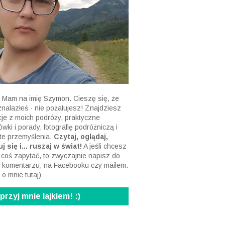
 Mam na imię Szymon. Cieszę się, że
 znalazłeś - nie pożałujesz! Znajdziesz
acje z moich podróży, praktyczne
wki i porady, fotografię podróżniczą i
te przemyślenia.
Czytaj, oglądaj,
j się i... ruszaj w świat!
A jeśli chcesz
 coś zapytać, to zwyczajnie napisz do
 komentarzu, na Facebooku czy mailem.
 o mnie tutaj
)
rzyj mnie lajkiem! :)