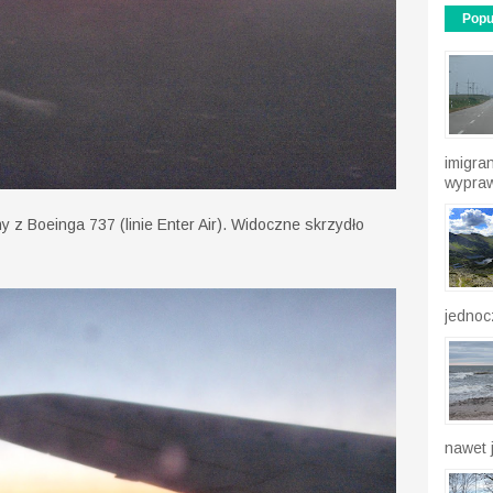
Popu
imigra
wypraw
z Boeinga 737 (linie Enter Air). Widoczne skrzydło
jednocz
nawet j