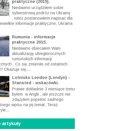
praktyczne (2015).
Niedawno urządziłem sobie
sylwestrową podróż na Ukrainę
, toteż postanowiłem napisać dla
ewielkie informacje praktyczne. Ukraina
Rumunia - informacje
praktyczne 2015.
Niedawno obiecałem Wam
aktualizację ubiegłorocznych
rumuńskich informacji
cznych . Co się zmieniło od ostatnich
? Okazuje się,...
Lotnisko London (Londyn) -
Stansted - wskazówki.
Prawie dokładnie 3 miesiące temu
byłem w Anglii , ale jeszcze nie
zdążyłem popełnić żadnego
tnego wpisu na jej temat. Teraz
yłe...
 artykuły