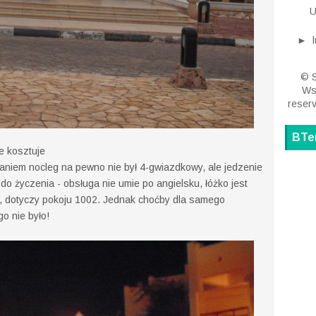
U
►
© S
Wsz
reser
BTe
e kosztuje
aniem nocleg na pewno nie był 4-gwiazdkowy, ale jedzenie
 życzenia - obsługa nie umie po angielsku, łóżko jest
ję, dotyczy pokoju 1002. Jednak choćby dla samego
go nie było!