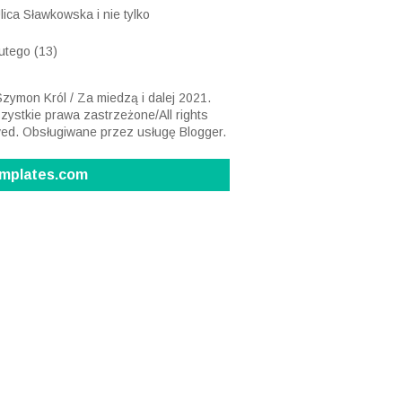
lica Sławkowska i nie tylko
lutego
(13)
zymon Król / Za miedzą i dalej 2021.
ystkie prawa zastrzeżone/All rights
ved. Obsługiwane przez usługę
Blogger
.
mplates.com