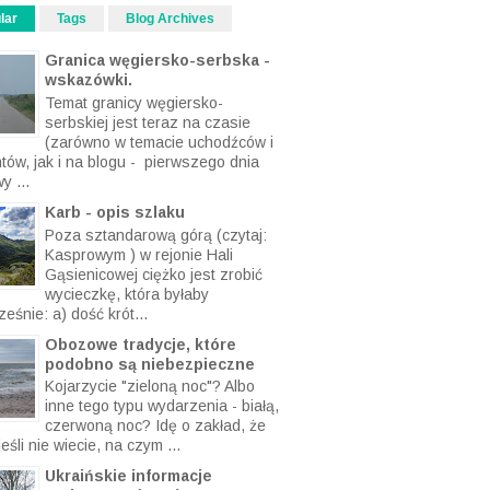
lar
Tags
Blog Archives
Granica węgiersko-serbska -
wskazówki.
Temat granicy węgiersko-
serbskiej jest teraz na czasie
(zarówno w temacie uchodźców i
ntów, jak i na blogu - pierwszego dnia
y ...
Karb - opis szlaku
Poza sztandarową górą (czytaj:
Kasprowym ) w rejonie Hali
Gąsienicowej ciężko jest zrobić
wycieczkę, która byłaby
eśnie: a) dość krót...
Obozowe tradycje, które
podobno są niebezpieczne
Kojarzycie "zieloną noc"? Albo
inne tego typu wydarzenia - białą,
czerwoną noc? Idę o zakład, że
eśli nie wiecie, na czym ...
Ukraińskie informacje