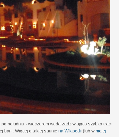
ć po południu - wieczorem woda zadziwiająco szybko traci
ej bani. Więcej o takiej saunie
na Wikipedii
(lub w
mojej