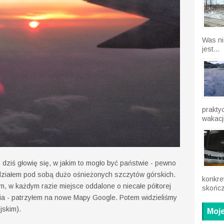
Was ni
jest...
prakty
wakacji
ziś głowię się, w jakim to mogło być państwie - pewno
idziałem pod sobą dużo ośnieżonych szczytów górskich.
konkre
, w każdym razie miejsce oddalone o niecałe półtorej
skończ
ia - patrzyłem na nowe Mapy Google. Potem widzieliśmy
jskim).
Moje