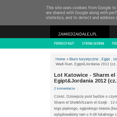
POLITYKA PRYWATNOŚCI
WSPÓŁPRACA
O
This site uses cookies from Google to d
are shared with Google along with perf
statistics, and to detect and address 
PIERWSZY RAZ?
STRONA GŁÓWNA
PO
Home
»
Biuro turystyczne
,
Egipt
,
Iz
Wadi Rum. Egipt&Jordania 2012 (cz.
Lot Katowice - Sharm el 
Egipt&Jordania 2012 (cz.
2 komentarze
Cześć. Dzisiejszy post będzie o czym
Sharm el Sheikh/Szarm el-Szejk - 13 
tego pięknego, egipskiego miasta (biu
wylądowaliśmy tam o 9.08 lokalnego 