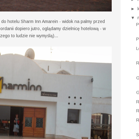
►
▼
 do hotelu Sharm Inn Amarein - widok na palmy przed
P
rdanii dopiero jutro, oglądamy dzielnicę hotelową - w
zego to ludzie nie wymyślą)...
P
L
R
G
G
R
R
R
S