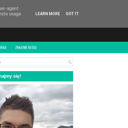
user-agent
erate usage
LEARN MORE
GOT IT
RAJE
ZNAJOME BLOGI
ajmy się!