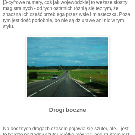
[3-cyfrowe numery, coś jak wojewódzkie] to węższe siostry
magistralnych - od tych ostatnich różnią się też tym, że
znaczna ich część przebiega przez wsie i miasteczka. Poza
tym jest dość podobnie, bo nie są dziurawe ani nic w tym
stylu.
Drogi boczne
Na bocznych drogach czasem pojawia się szuter, ale... jest
to bardzo porządny szuter. Krótko mówiąc, pod szutrem jest