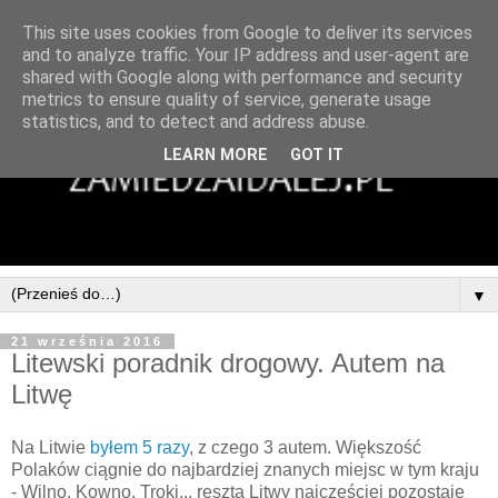
This site uses cookies from Google to deliver its services
and to analyze traffic. Your IP address and user-agent are
shared with Google along with performance and security
metrics to ensure quality of service, generate usage
statistics, and to detect and address abuse.
LEARN MORE
GOT IT
▼
21 września 2016
Litewski poradnik drogowy. Autem na
Litwę
Na Litwie
byłem 5 razy
, z czego 3 autem. Większość
Polaków ciągnie do najbardziej znanych miejsc w tym kraju
- Wilno, Kowno, Troki... reszta Litwy najczęściej pozostaje