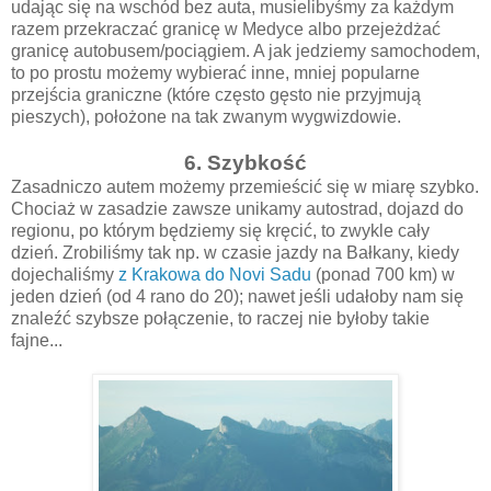
udając się na wschód bez auta, musielibyśmy za każdym
razem przekraczać granicę w Medyce albo przejeżdżać
granicę autobusem/pociągiem. A jak jedziemy samochodem,
to po prostu możemy wybierać inne, mniej popularne
przejścia graniczne (które często gęsto nie przyjmują
pieszych), położone na tak zwanym wygwizdowie.
6. Szybkość
Zasadniczo autem możemy przemieścić się w miarę szybko.
Chociaż w zasadzie zawsze unikamy autostrad, dojazd do
regionu, po którym będziemy się kręcić, to zwykle cały
dzień. Zrobiliśmy tak np. w czasie jazdy na Bałkany, kiedy
dojechaliśmy
z Krakowa do Novi Sadu
(ponad 700 km) w
jeden dzień (od 4 rano do 20); nawet jeśli udałoby nam się
znaleźć szybsze połączenie, to raczej nie byłoby takie
fajne...