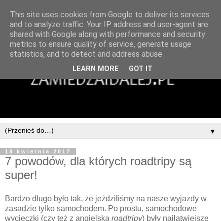
This site uses cookies from Google to deliver its services
and to analyze traffic. Your IP address and user-agent are
shared with Google along with performance and security
metrics to ensure quality of service, generate usage
statistics, and to detect and address abuse.
LEARN MORE
GOT IT
▼
18 kwietnia 2017
7 powodów, dla których roadtripy są
super!
Bardzo długo było tak, że jeździliśmy na nasze wyjazdy w
zasadzie tylko samochodem. Po prostu, samochodowe
wycieczki (czy też z angielska
roadtripy
) były najłatwiejsze