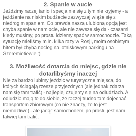
2. Spanie w aucie
Jeździmy raczej tanio i specjalnie się z tym nie kryjemy - a
jeżdżenie na niskim budżecie zazwyczaj wiąże się z
niedrogim spaniem. Co prawda naszą ulubioną opcją jest
chyba spanie w namiocie, ale nie zawsze się da - czasami,
kiedy musimy, po prostu idziemy spać w samochodzie. Taką
sytuację mieliśmy m.in. kilka razy w Rosji, moim osobistym
hitem był chyba nocleg na lotniskowym parkingu na
Szeremietiewie :)
3. Możliwość dotarcia do miejsc, gdzie nie
dotarlibyśmy inaczej
Nie za bardzo lubimy jeździć w turystyczne miejsca, do
których ściągają rzesze przyjezdnych (ale jednak zdarza
nam się tam trafić) - najlepiej czujemy się na odludziach. A
odludzia mają to do siebie, że raczej trudno tam dojechać
transportem zbiorowym (co nie znaczy, że to jest
niemożliwe) - ale jadąc samochodem, po prostu jest nam
łatwiej tam trafić.