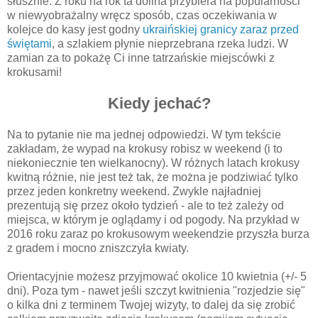
słusznie. Z roku na rok ta dolina przybiera na popularności
w niewyobrażalny wręcz sposób, czas oczekiwania w
kolejce do kasy jest godny
ukraińskiej granicy zaraz przed
świętami
, a szlakiem płynie nieprzebrana rzeka ludzi. W
zamian za to pokażę Ci inne tatrzańskie miejscówki z
krokusami!
Kiedy jechać?
Na to pytanie nie ma jednej odpowiedzi. W tym tekście
zakładam, że wypad na krokusy robisz w weekend (i to
niekoniecznie ten wielkanocny). W różnych latach krokusy
kwitną różnie, nie jest też tak, że można je podziwiać tylko
przez jeden konkretny weekend. Zwykle najładniej
prezentują się przez około tydzień - ale to też zależy od
miejsca, w którym je oglądamy i od pogody. Na przykład w
2016 roku zaraz po krokusowym weekendzie przyszła burza
z gradem i mocno zniszczyła kwiaty.
Orientacyjnie możesz przyjmować okolice 10 kwietnia (+/- 5
dni). Poza tym - nawet jeśli szczyt kwitnienia "rozjedzie się"
o kilka dni z terminem Twojej wizyty, to dalej da się zrobić