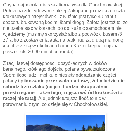
Chyba najpopularniejsza alternatywa dla Chochołowskiej.
Położona zdecydowanie bliżej Zakopanego niż cała reszta
krokusowych miejscówek - z Kuźnic jest tylko 40 minut
spaceru brukowaną kocimi łbami drogą. Zaletą jest też to, że
nie trzeba stać w korkach, bo do Kuźnic samochodem nie
wjedziemy (musimy skorzystać albo z podwózki busem /3
zł/, albo z zostawienia auta na parkingu za grubą mamonę
/najbliższe są w okolicach Ronda Kuźnickiego/ i dojścia
pieszo - ok. 20-30 minut od ronda).
Z racji łatwej dostępności, dosyć ładnych widoków i
banalnego, krótkiego dojścia, polana bywa zatłoczona.
Spora ilość ludzi implikuje niestety odgradzanie części
polany i
pilnowanie przez wolontariuszy, żeby ludzie nie
schodzili ze szlaku (co jest bardzo skrupulatnie
przestrzegane - także tego, zdjęcia wśród krokusów to
raczej nie tutaj)
. Ale jednak tutejsza ilość to nic w
porównaniu z tym, co dzieje się w Chochołowskiej.