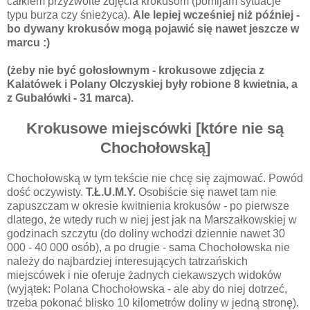
całkiem przyzwoite zdjęcia krokusom (pomijam sytuacje
typu burza czy śnieżyca).
Ale lepiej wcześniej niż później -
bo dywany krokusów mogą pojawić się nawet jeszcze w
marcu :)
(żeby nie być gołosłownym - krokusowe zdjęcia z
Kalatówek i Polany Olczyskiej były robione 8 kwietnia, a
z Gubałówki - 31 marca).
Krokusowe miejscówki [które nie są
Chochołowską]
Chochołowską w tym tekście nie chcę się zajmować. Powód
dość oczywisty.
T.Ł.U.M.Y.
Osobiście się nawet tam nie
zapuszczam w okresie kwitnienia krokusów - po pierwsze
dlatego, że wtedy ruch w niej jest jak na Marszałkowskiej w
godzinach szczytu (do doliny wchodzi dziennie nawet 30
000 - 40 000 osób), a po drugie - sama Chochołowska nie
należy do najbardziej interesujących tatrzańskich
miejscówek i nie oferuje żadnych ciekawszych widoków
(wyjątek: Polana Chochołowska - ale aby do niej dotrzeć,
trzeba pokonać blisko 10 kilometrów doliny w jedną stronę).