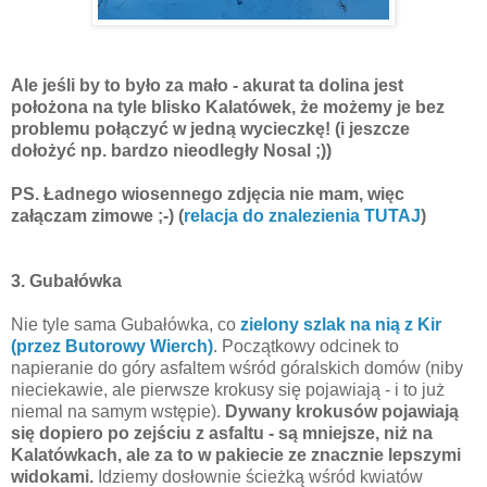
Ale jeśli by to było za mało - akurat ta dolina jest
położona na tyle blisko Kalatówek, że możemy je bez
problemu połączyć w jedną wycieczkę! (i jeszcze
dołożyć np. bardzo nieodległy Nosal ;))
PS. Ładnego wiosennego zdjęcia nie mam, więc
załączam zimowe ;-) (
relacja do znalezienia TUTAJ
)
3. Gubałówka
Nie tyle sama Gubałówka, co
zielony szlak na nią z Kir
(przez Butorowy Wierch)
. Początkowy odcinek to
napieranie do góry asfaltem wśród góralskich domów (niby
nieciekawie, ale pierwsze krokusy się pojawiają - i to już
niemal na samym wstępie).
Dywany krokusów pojawiają
się dopiero po zejściu z asfaltu - są mniejsze, niż na
Kalatówkach, ale za to w pakiecie ze znacznie lepszymi
widokami.
Idziemy dosłownie ścieżką wśród kwiatów