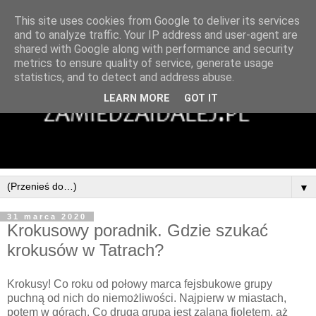
This site uses cookies from Google to deliver its services
and to analyze traffic. Your IP address and user-agent are
shared with Google along with performance and security
metrics to ensure quality of service, generate usage
statistics, and to detect and address abuse.
LEARN MORE
GOT IT
▼
31 marca 2020
Krokusowy poradnik. Gdzie szukać
krokusów w Tatrach?
Krokusy! Co roku od połowy marca fejsbukowe grupy
puchną od nich do niemożliwości. Najpierw w miastach,
potem w górach. Co druga grupa jest zalana fioletem, aż