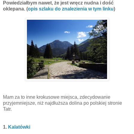
Powiedziałbym nawet, że jest wręcz nudna i dość
oklepana. (
opis szlaku do znalezienia w tym linku
)
Mam za to inne krokusowe miejsca, zdecydowanie
przyjemniejsze, niż najdłuższa dolina po polskiej stronie
Tatr.
1.
Kalatówki